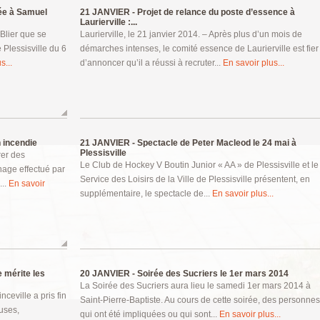
ée à Samuel
21 JANVIER -
Projet de relance du poste d’essence à
Laurierville :...
Blier que se
Laurierville, le 21 janvier 2014. – Après plus d’un mois de
 Plessisville du 6
démarches intenses, le comité essence de Laurierville est fier
s...
d’annoncer qu’il a réussi à recruter...
En savoir plus...
 incendie
21 JANVIER -
Spectacle de Peter Macleod le 24 mai à
Plessisville
rer des
Le Club de Hockey V Boutin Junior « AA » de Plessisville et le
age effectué par
Service des Loisirs de la Ville de Plessisville présentent, en
...
En savoir
supplémentaire, le spectacle de...
En savoir plus...
e mérite les
20 JANVIER -
Soirée des Sucriers le 1er mars 2014
La Soirée des Sucriers aura lieu le samedi 1er mars 2014 à
ceville a pris fin
Saint-Pierre-Baptiste. Au cours de cette soirée, des personnes
uses,
qui ont été impliquées ou qui sont...
En savoir plus...