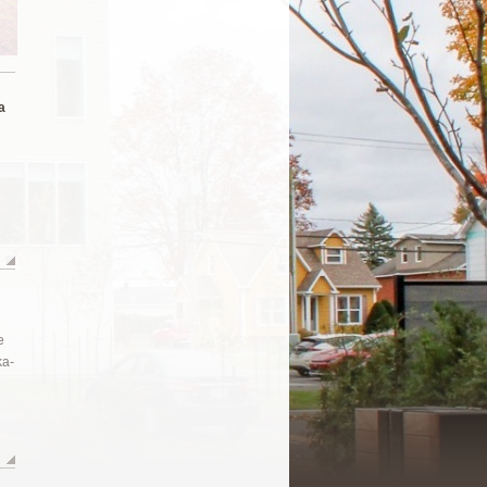
a
e
ka-