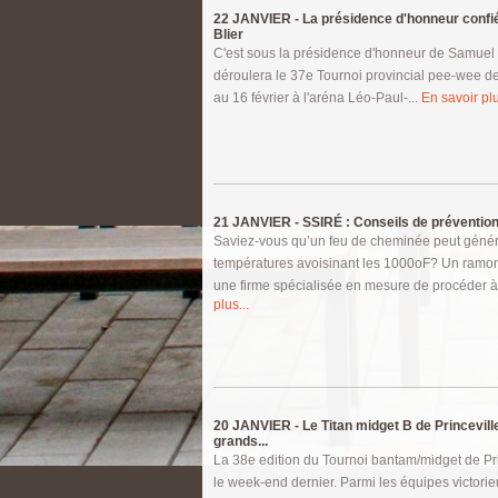
22 JANVIER -
La présidence d'honneur confi
Blier
C'est sous la présidence d'honneur de Samuel 
déroulera le 37e Tournoi provincial pee-wee de
au 16 février à l'aréna Léo-Paul-...
En savoir plu
21 JANVIER -
SSIRÉ : Conseils de prévention
Saviez-vous qu’un feu de cheminée peut géné
températures avoisinant les 1000oF? Un ramon
une firme spécialisée en mesure de procéder à
plus...
20 JANVIER -
Le Titan midget B de Princevill
grands...
La 38e edition du Tournoi bantam/midget de Prin
le week-end dernier. Parmi les équipes victorie