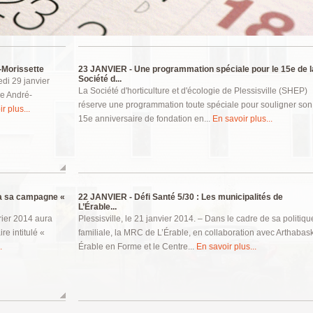
-Morissette
23 JANVIER -
Une programmation spéciale pour le 15e de l
Société d...
edi 29 janvier
La Société d'horticulture et d'écologie de Plessisville (SHEP)
le André-
réserve une programmation toute spéciale pour souligner son
r plus...
15e anniversaire de fondation en...
En savoir plus...
dra sa campagne «
22 JANVIER -
Défi Santé 5/30 : Les municipalités de
L’Érable...
vrier 2014 aura
Plessisville, le 21 janvier 2014. – Dans le cadre de sa politiqu
re intitulé «
familiale, la MRC de L’Érable, en collaboration avec Arthabas
.
Érable en Forme et le Centre...
En savoir plus...