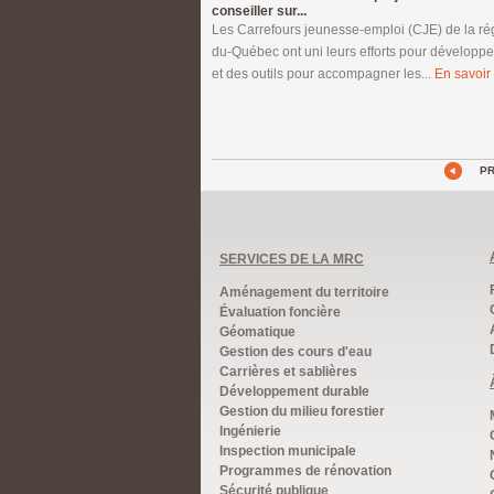
conseiller sur...
Les Carrefours jeunesse-emploi (CJE) de la ré
du-Québec ont uni leurs efforts pour développ
et des outils pour accompagner les...
En savoir 
P
SERVICES DE LA MRC
Aménagement du territoire
Évaluation foncière
Géomatique
Gestion des cours d'eau
Carrières et sablières
Développement durable
Gestion du milieu forestier
Ingénierie
Inspection municipale
Programmes de rénovation
Sécurité publique