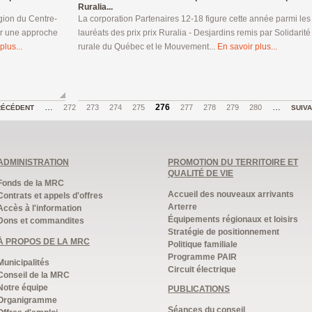
Ruralia...
gion du Centre-
La corporation Partenaires 12-18 figure cette année parmi les
er une approche
lauréats des prix prix Ruralia - Desjardins remis par Solidarité
plus...
rurale du Québec et le Mouvement...
En savoir plus...
…
276
…
272
273
274
275
277
278
279
280
RÉCÉDENT
SUIV
ADMINISTRATION
PROMOTION DU TERRITOIRE ET
QUALITÉ DE VIE
Fonds de la MRC
Accueil des nouveaux arrivants
Contrats et appels d'offres
Arterre
Accès à l'information
Équipements régionaux et loisirs
Dons et commandites
Stratégie de positionnement
À PROPOS DE LA MRC
Politique familiale
Programme PAIR
Municipalités
Circuit électrique
Conseil de la MRC
Notre équipe
PUBLICATIONS
Organigramme
Séances du conseil