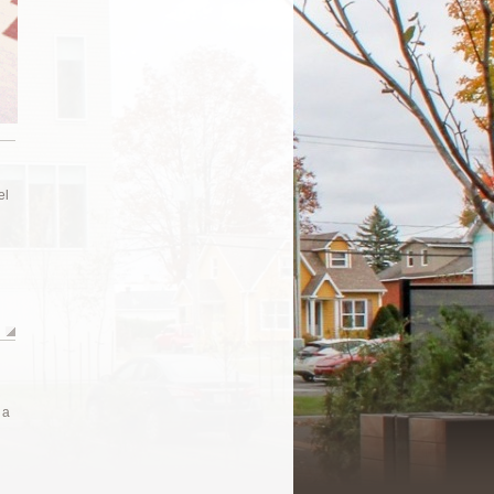
el
 a