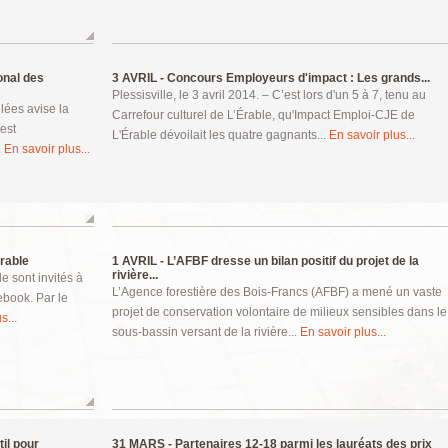
onal des
3 AVRIL -
Concours Employeurs d'impact : Les grands...
Plessisville, le 3 avril 2014. – C’est lors d'un 5 à 7, tenu au
lées avise la
Carrefour culturel de L’Érable, qu'Impact Emploi-CJE de
est
L'Érable dévoilait les quatre gagnants...
En savoir plus...
.
En savoir plus...
rable
1 AVRIL -
L’AFBF dresse un bilan positif du projet de la
rivière...
le sont invités à
L’Agence forestière des Bois-Francs (AFBF) a mené un vaste
book. Par le
projet de conservation volontaire de milieux sensibles dans le
s...
sous-bassin versant de la rivière...
En savoir plus...
il pour
31 MARS -
Partenaires 12-18 parmi les lauréats des prix