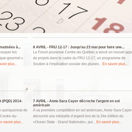
matisées à...
8 AVRIL -
FRIJ 12-17 : Jusqu'au 23 mai pour faire une...
sayer les
Le Forum jeunesse Centre-du-Québec a lancé un nouvel app
tique-gourmet «
de projets dans le cadre du FRIJ 12-17, un programme de
voir plus...
Soutien à l'implication sociale des jeunes...
En savoir plus...
t (PQD) 2014-
7 AVRIL -
Anne-Sara Cayer décroche l’argent en sol
américain
an quinquennal de
À sa première compétition en sol américain, Anne-Sara Cayer
Centre-du-
décroché une médaille d’argent lors de la 34e édition du
n savoir plus...
«Ocean State - Grand Nationals», qui...
En savoir plus...