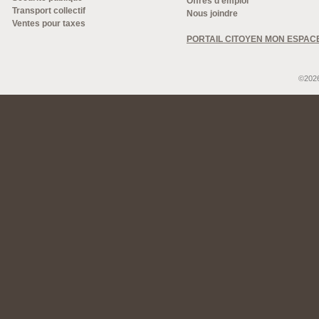
Offres d'emploi
Transport collectif
Nous joindre
Ventes pour taxes
PORTAIL CITOYEN MON ESPAC
©2026