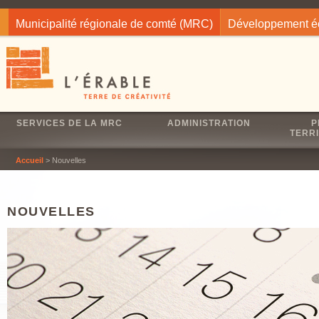
Jump to navigation
Municipalité régionale de comté (MRC)
Développement 
SERVICES DE LA MRC
ADMINISTRATION
P
TERRI
Accueil
> Nouvelles
NOUVELLES