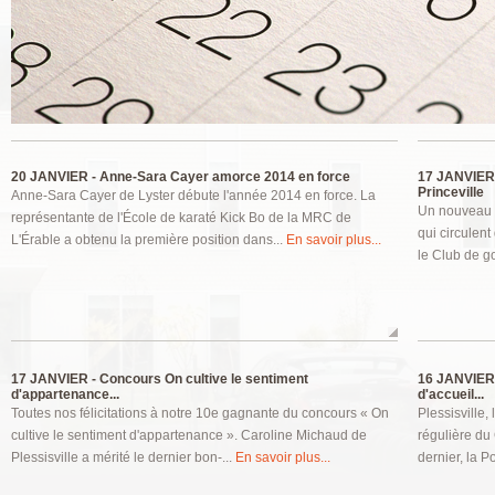
Pages
20 JANVIER -
Anne-Sara Cayer amorce 2014 en force
17 JANVIER
Princeville
Anne-Sara Cayer de Lyster débute l'année 2014 en force. La
Un nouveau r
représentante de l'École de karaté Kick Bo de la MRC de
qui circulent
L'Érable a obtenu la première position dans...
En savoir plus...
le Club de go
17 JANVIER -
Concours On cultive le sentiment
16 JANVIER
d'appartenance...
d'accueil...
Toutes nos félicitations à notre 10e gagnante du concours « On
Plessisville,
cultive le sentiment d'appartenance ». Caroline Michaud de
régulière du
Plessisville a mérité le dernier bon-...
En savoir plus...
dernier, la Po