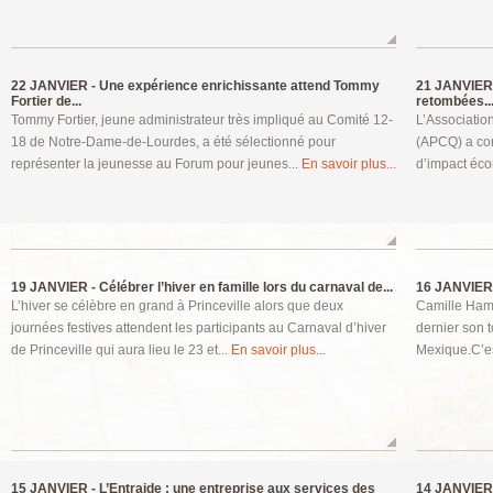
22 JANVIER -
Une expérience enrichissante attend Tommy
21 JANVIER
Fortier de...
retombées..
Tommy Fortier, jeune administrateur très impliqué au Comité 12-
L’Associati
18 de Notre-Dame-de-Lourdes, a été sélectionné pour
(APCQ) a conf
représenter la jeunesse au Forum pour jeunes...
En savoir plus...
d’impact éco
19 JANVIER -
Célébrer l’hiver en famille lors du carnaval de...
16 JANVIER
L’hiver se célèbre en grand à Princeville alors que deux
Camille Ham
journées festives attendent les participants au Carnaval d’hiver
dernier son 
de Princeville qui aura lieu le 23 et...
En savoir plus...
Mexique.C’es
15 JANVIER -
L’Entraide : une entreprise aux services des
14 JANVIER