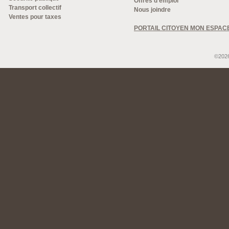
Offres d'emploi
Transport collectif
Nous joindre
Ventes pour taxes
PORTAIL CITOYEN MON ESPAC
©2026