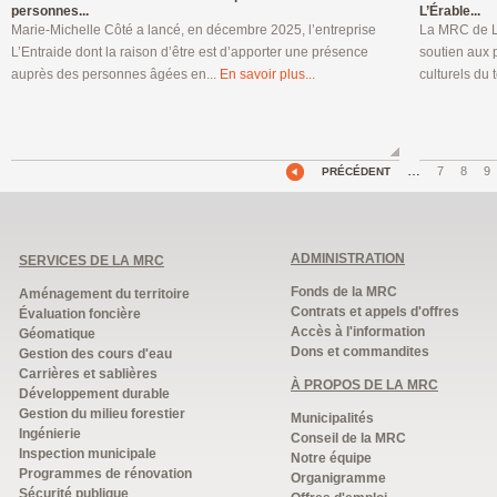
personnes...
L’Érable...
Marie-Michelle Côté a lancé, en décembre 2025, l’entreprise
La MRC de L’
L’Entraide dont la raison d’être est d’apporter une présence
soutien aux p
auprès des personnes âgées en...
En savoir plus...
culturels du t
…
7
8
9
PRÉCÉDENT
ADMINISTRATION
SERVICES DE LA MRC
Fonds de la MRC
Aménagement du territoire
Contrats et appels d'offres
Évaluation foncière
Accès à l'information
Géomatique
Dons et commandites
Gestion des cours d'eau
Carrières et sablières
À PROPOS DE LA MRC
Développement durable
Gestion du milieu forestier
Municipalités
Ingénierie
Conseil de la MRC
Inspection municipale
Notre équipe
Programmes de rénovation
Organigramme
Sécurité publique