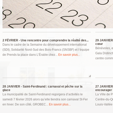
Pages
2 FÉVRIER -
Une rencontre pour comprendre la réalité des...
29 JANVIER
cœur
Dans le cadre de la Semaine du développement international
Bénévoles, e
(SDI), Solidarité Nord-Sud des Bois-Francs (SNSBF) et l’équipe
Gala Distinct
de Prends ta place dans L’Érable chez...
En savoir plus...
centre commu
28 JANVIER -
Saint-Ferdinand : carnaval et pêche sur la
27 JANVIER
glace
encourager l
La municipalité de Saint-Ferdinand regorgera d’activités le
La Ville de P
samedi 7 février 2026 alors qu’elle tiendra son carnaval St-Fer
Centre-du-Qu
en hiver. De son côté, GROBEC...
En savoir plus...
Louis-Vallée 