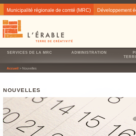
Jump to navigation
Municipalité régionale de comté (MRC)
Développement 
SERVICES DE LA MRC
ADMINISTRATION
P
TERRI
Accueil
> Nouvelles
NOUVELLES