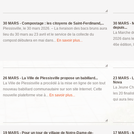
30 MARS -
Compostage : les citoyens de Saint-Ferdinand,...
30 MARS -
M
depuis...
Plessisville, le 30 mars 2026. – La livraison des bacs bruns aura
La Marche du
lieu du 30 mars au 23 avril et le service de la collecte du
2026 dans le
compost débutera en mai dans...
En savoir plus...
46e édition, 
26 MARS -
La Ville de Plessisville propose un babillard...
23 MARS -
L
Nova
La Ville de Plessisville a procédé à la mise en ligne de son tout
La Jeune Cha
nouveau babillard communautaire sur son site Internet. Cette
les 20 finali
nouvelle plateforme vise à...
En savoir plus...
qui aura lieu
19 MARS -
Pour un tour de village de Notre-Dame-de-
17 MARS -
M