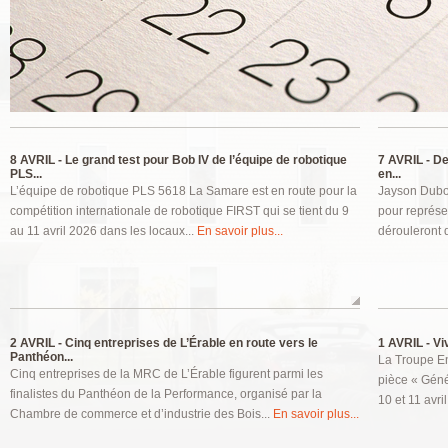
Pages
8 AVRIL -
Le grand test pour Bob IV de l’équipe de robotique
7 AVRIL -
Deu
PLS...
en...
L’équipe de robotique PLS 5618 La Samare est en route pour la
Jayson Duboi
compétition internationale de robotique FIRST qui se tient du 9
pour représe
au 11 avril 2026 dans les locaux...
En savoir plus...
dérouleront 
2 AVRIL -
Cinq entreprises de L’Érable en route vers le
1 AVRIL -
Viv
Panthéon...
La Troupe En
Cinq entreprises de la MRC de L’Érable figurent parmi les
pièce « Génér
finalistes du Panthéon de la Performance, organisé par la
10 et 11 avri
Chambre de commerce et d’industrie des Bois...
En savoir plus...