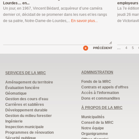
Lourdes… en...
employeurs à
Un jour, en 1967, Vincent Bédard, acquéreur d’une caméra
La 7e éditio
dernier cri, décidait de se promener dans les rues et les rangs
jeudi 26 mar
de sa patrie, Notre-Dame-de-Lourdes,...
En savoir plus...
de Victoriavil
…
4
5
PRÉCÉDENT
ADMINISTRATION
SERVICES DE LA MRC
Fonds de la MRC
Aménagement du territoire
Contrats et appels d'offres
Évaluation foncière
Accès à l'information
Géomatique
Dons et commandites
Gestion des cours d'eau
Carrières et sablières
À PROPOS DE LA MRC
Développement durable
Gestion du milieu forestier
Municipalités
Ingénierie
Conseil de la MRC
Inspection municipale
Notre équipe
Programmes de rénovation
Organigramme
Sécurité publique