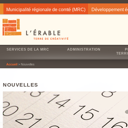
Jump to navigation
Municipalité régionale de comté (MRC)
Développement 
SERVICES DE LA MRC
ADMINISTRATION
P
TERRI
Accueil
> Nouvelles
NOUVELLES