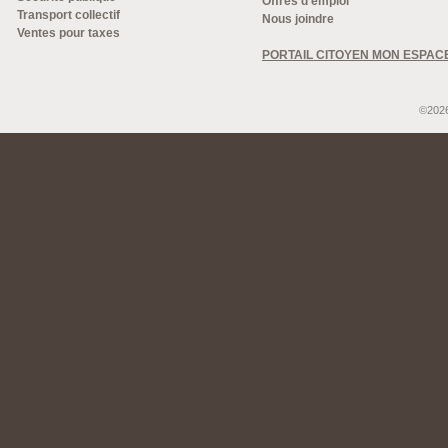
Offres d'emploi
Transport collectif
Nous joindre
Ventes pour taxes
PORTAIL CITOYEN MON ESPAC
©2026