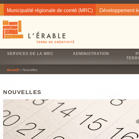
Jump to navigation
Municipalité régionale de comté (MRC)
Développement 
SERVICES DE LA MRC
ADMINISTRATION
P
TERRI
Accueil
> Nouvelles
NOUVELLES