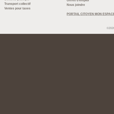
Offres d'emploi
Transport collectif
Nous joindre
Ventes pour taxes
PORTAIL CITOYEN MON ESPAC
©2026