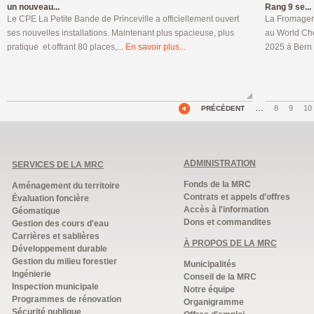
un nouveau...
Rang 9 se...
Le CPE La Petite Bande de Princeville a officiellement ouvert
La Fromageri
ses nouvelles installations. Maintenant plus spacieuse, plus
au World Che
pratique et offrant 80 places,...
En savoir plus...
2025 à Bern 
…
8
9
10
PRÉCÉDENT
ADMINISTRATION
SERVICES DE LA MRC
Fonds de la MRC
Aménagement du territoire
Contrats et appels d'offres
Évaluation foncière
Accès à l'information
Géomatique
Dons et commandites
Gestion des cours d'eau
Carrières et sablières
À PROPOS DE LA MRC
Développement durable
Gestion du milieu forestier
Municipalités
Ingénierie
Conseil de la MRC
Inspection municipale
Notre équipe
Programmes de rénovation
Organigramme
Sécurité publique