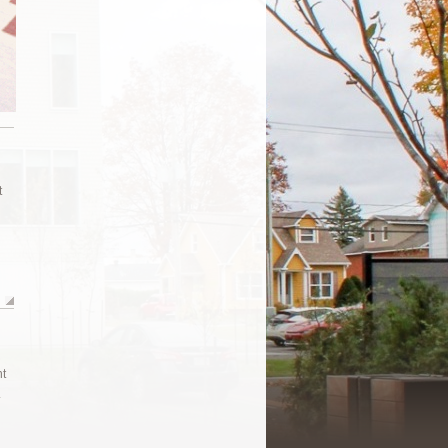
t
nt
.