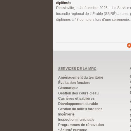
diplômés
Plessisville, le 4 décembre 2025. – Le Service 
incendie régional de L’Érable (SSIRÉ) a remis 
diplômes à 48 pompiers lors d’une cérémonie..
SERVICES DE LA MRC
Aménagement du territoire
Évaluation foncière
Géomatique
Gestion des cours d'eau
Carrières et sablières
Développement durable
Gestion du milieu forestier
Ingénierie
Inspection municipale
Programmes de rénovation
Sécurité publique