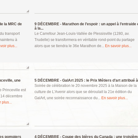
 de la MRC de
9 DÉCEMBRE -
Marathon de l’espoir : un appel à l’entraide 
à la...
du transport
Le Carrefour Jean-Louis-Vallée de Plessisville (1280, av.
 maintenu à
Trudelle) se transformera en véritable rond-point du partage
voir plus...
alors que se tiendra le 36e Marathon de...
En savoir plus...
ceville, une
5 DÉCEMBRE -
GalArt 2025 : le Prix Métiers d’art attribué à.
Soirée de célébration le 20 novembre 2025 à la Maison de la
 Princeville est
culture de L’Avenir alors que se déroulait la 21e édition du
he 14 décembre
GalArt, une soirée reconnaissance du...
En savoir plus...
 plus...
ses pompiers
4 DÉCEMBRE -
Coupe des bières du Canada : une troisièm