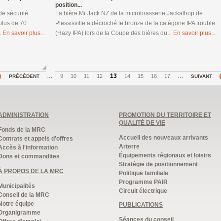
position...
de sécurité
La bière Mr Jack NZ de la microbrasserie Jackalhop de
plus de 70
Plessisville a décroché le bronze de la catégorie IPA trouble
.
En savoir plus...
(Hazy IPA) lors de la Coupe des bières du...
En savoir plus...
…
13
…
9
10
11
12
14
15
16
17
PRÉCÉDENT
SUIVANT
ADMINISTRATION
PROMOTION DU TERRITOIRE ET
QUALITÉ DE VIE
Fonds de la MRC
Accueil des nouveaux arrivants
Contrats et appels d'offres
Arterre
Accès à l'information
Équipements régionaux et loisirs
Dons et commandites
Stratégie de positionnement
À PROPOS DE LA MRC
Politique familiale
Programme PAIR
Municipalités
Circuit électrique
Conseil de la MRC
Notre équipe
PUBLICATIONS
Organigramme
Séances du conseil