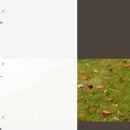
et
..
e