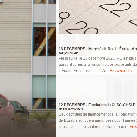
Pages
16 DÉCEMBRE -
Marché de Noël L’Érable-Ar
toujours en...
Plessisville, le 16 décembre 2025. – C’est plus
qui sont venus à la rencontre des exposants d
L’Érable-Arthabaska. La 17e...
En savoir plus...
12 DÉCEMBRE -
Fondation du CLSC-CHSLD d
deux activités...
Deux activités de financement de la Fondati
de L’Érable sont déjà annoncées pour l’année 
spectacle et une conférence.Conférence...
En s