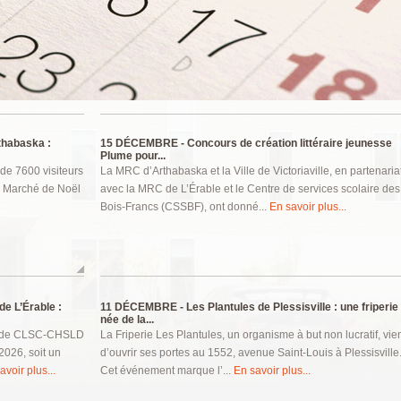
thabaska :
15 DÉCEMBRE -
Concours de création littéraire jeunesse
Plume pour...
 de 7600 visiteurs
La MRC d’Arthabaska et la Ville de Victoriaville, en partenaria
u Marché de Noël
avec la MRC de L’Érable et le Centre de services scolaire des
Bois-Francs (CSSBF), ont donné...
En savoir plus...
e L’Érable :
11 DÉCEMBRE -
Les Plantules de Plessisville : une friperie
née de la...
on de CLSC-CHSLD
La Friperie Les Plantules, un organisme à but non lucratif, vie
2026, soit un
d’ouvrir ses portes au 1552, avenue Saint-Louis à Plessisville
avoir plus...
Cet événement marque l’...
En savoir plus...