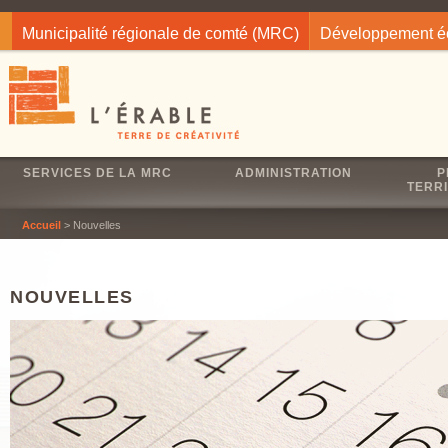
Jump to navigation
Municipalité régionale de comté (MRC)
Développement 
SERVICES DE LA MRC
ADMINISTRATION
P
TERRI
Accueil
> Nouvelles
NOUVELLES