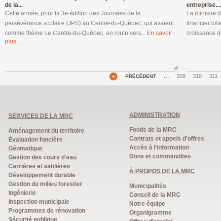
de la...
entreprise...
Cette année, pour la 3e édition des Journées de la
La ministre 
persévérance scolaire (JPS) au Centre-du-Québec, qui avaient
financier tot
comme thème Le Centre-du-Québec, en route vers...
En savoir
croissance de
plus...
…
309
310
311
PRÉCÉDENT
ADMINISTRATION
SERVICES DE LA MRC
Fonds de la MRC
Aménagement du territoire
Contrats et appels d'offres
Évaluation foncière
Accès à l'information
Géomatique
Dons et commandites
Gestion des cours d'eau
Carrières et sablières
À PROPOS DE LA MRC
Développement durable
Gestion du milieu forestier
Municipalités
Ingénierie
Conseil de la MRC
Inspection municipale
Notre équipe
Programmes de rénovation
Organigramme
Sécurité publique