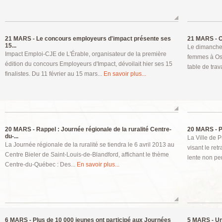
21 MARS -
Le concours employeurs d'impact présente ses
21 MARS -
O
15...
Le dimanche 1
Impact Emploi-CJE de L'Érable, organisateur de la première
femmes à Ose
édition du concours Employeurs d'Impact, dévoilait hier ses 15
table de trav
finalistes. Du 11 février au 15 mars...
En savoir plus...
20 MARS -
Rappel : Journée régionale de la ruralité Centre-
20 MARS -
P
du-...
La Ville de 
La Journée régionale de la ruralité se tiendra le 6 avril 2013 au
visant le re
Centre Bieler de Saint-Louis-de-Blandford, affichant le thème
lente non pe
Centre-du-Québec : Des...
En savoir plus...
6 MARS -
Plus de 10 000 jeunes ont participé aux Journées
5 MARS -
Un