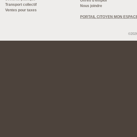
Offres d'emploi
Transport collectif
Nous joindre
Ventes pour taxes
PORTAIL CITOYEN MON ESPAC
©2026