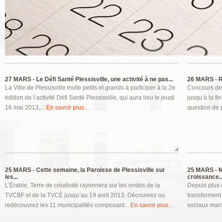
Pages
27 MARS -
Le Défi Santé Plessisville, une activité à ne pas...
26 MARS -
R
La Ville de Plessisville invite petits et grands à participer à la 2e
Concours de 
édition de l’activité Défi Santé Plessisville, qui aura lieu le jeudi
jusqu’à la f
16 mai 2013,...
En savoir plus...
question de p
25 MARS -
Cette semaine, la Paroisse de Plessisville sur
25 MARS -
M
les...
croissance..
L’Érable, Terre de créativité rayonnera sur les ondes de la
Depuis plus 
TVCBF et de la TVCÉ jusqu’au 19 avril 2013. Découvrez ou
transforment
redécouvrez les 11 municipalités composant...
En savoir plus...
sociaux marq