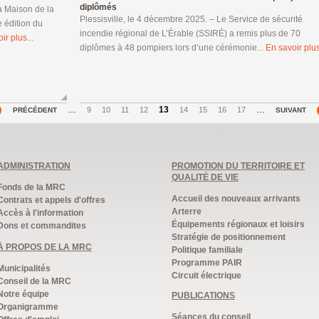
diplômés
a Maison de la
Plessisville, le 4 décembre 2025. – Le Service de sécurité
e édition du
incendie régional de L’Érable (SSIRÉ) a remis plus de 70
ir plus...
diplômes à 48 pompiers lors d’une cérémonie...
En savoir plus
…
13
…
9
10
11
12
14
15
16
17
PRÉCÉDENT
SUIVANT
ADMINISTRATION
PROMOTION DU TERRITOIRE ET
QUALITÉ DE VIE
Fonds de la MRC
Accueil des nouveaux arrivants
Contrats et appels d'offres
Arterre
Accès à l'information
Équipements régionaux et loisirs
Dons et commandites
Stratégie de positionnement
À PROPOS DE LA MRC
Politique familiale
Programme PAIR
Municipalités
Circuit électrique
Conseil de la MRC
Notre équipe
PUBLICATIONS
Organigramme
Séances du conseil