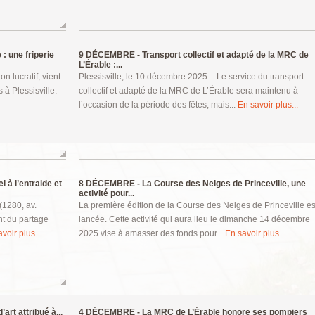
 : une friperie
9 DÉCEMBRE -
Transport collectif et adapté de la MRC de
L’Érable :...
n lucratif, vient
Plessisville, le 10 décembre 2025. - Le service du transport
 à Plessisville.
collectif et adapté de la MRC de L’Érable sera maintenu à
l’occasion de la période des fêtes, mais...
En savoir plus...
l à l’entraide et
8 DÉCEMBRE -
La Course des Neiges de Princeville, une
activité pour...
(1280, av.
La première édition de la Course des Neiges de Princeville es
nt du partage
lancée. Cette activité qui aura lieu le dimanche 14 décembre
voir plus...
2025 vise à amasser des fonds pour...
En savoir plus...
art attribué à...
4 DÉCEMBRE -
La MRC de L’Érable honore ses pompiers