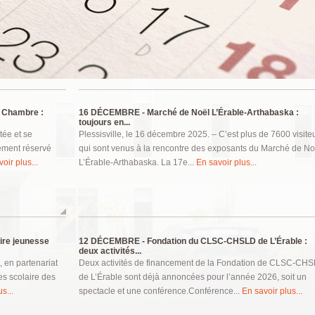
 Chambre :
16 DÉCEMBRE -
Marché de Noël L’Érable-Arthabaska :
toujours en...
tée et se
Plessisville, le 16 décembre 2025. – C’est plus de 7600 visite
ement réservé
qui sont venus à la rencontre des exposants du Marché de No
oir plus...
L’Érable-Arthabaska. La 17e...
En savoir plus...
aire jeunesse
12 DÉCEMBRE -
Fondation du CLSC-CHSLD de L’Érable :
deux activités...
, en partenariat
Deux activités de financement de la Fondation de CLSC-CH
es scolaire des
de L’Érable sont déjà annoncées pour l’année 2026, soit un
s...
spectacle et une conférence.Conférence...
En savoir plus...