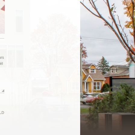
urs
ël
SLD