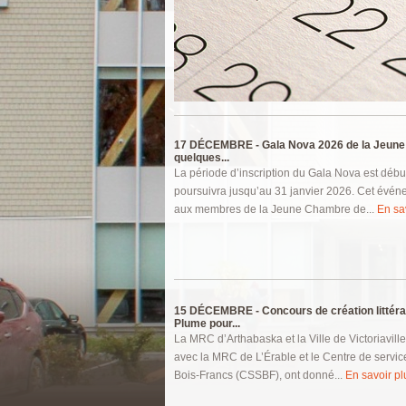
Pages
17 DÉCEMBRE -
Gala Nova 2026 de la Jeune
quelques...
La période d’inscription du Gala Nova est débu
poursuivra jusqu’au 31 janvier 2026. Cet évén
aux membres de la Jeune Chambre de...
En sav
15 DÉCEMBRE -
Concours de création littér
Plume pour...
La MRC d’Arthabaska et la Ville de Victoriaville
avec la MRC de L’Érable et le Centre de servic
Bois-Francs (CSSBF), ont donné...
En savoir plu