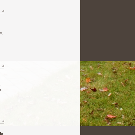
r,
,
r
de