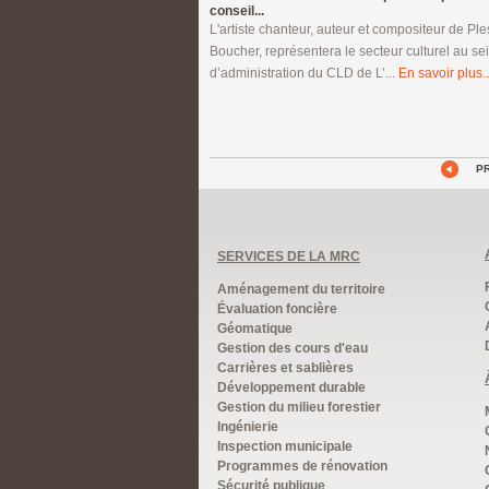
conseil...
L'artiste chanteur, auteur et compositeur de Ples
Boucher, représentera le secteur culturel au se
d’administration du CLD de L’...
En savoir plus..
P
SERVICES DE LA MRC
Aménagement du territoire
Évaluation foncière
Géomatique
Gestion des cours d'eau
Carrières et sablières
Développement durable
Gestion du milieu forestier
Ingénierie
Inspection municipale
Programmes de rénovation
Sécurité publique