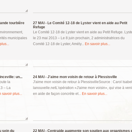
rande tourbière
27 MAI -
Le Comité 12-18 de Lyster vient en aide au Petit
Refuge
Environnement,
Le Comité 12-18 de Lyster vient en aide au Petit Refuge. Lyste
rités municipales
le 23 mai 2013 – Le 8 juin prochain, 2 administratrices du
plus...
Comité 12-18 de Lyster, Amély...
En savoir plus...
ceville: un...
24 MAI -
J'aime mon voisin de retour à Plessisville
oute la
J'aime mon voisin de retour à PlessisvilleSource : Carol Isabel
13 – La
lanouvelle.netL'opération «J'aime mon voisin», qui vise à veni
 savoir plus...
en aide de façon concrète et...
En savoir plus...
u sein du
22 MAI -
Centraide augmente son soutien aux organismes 