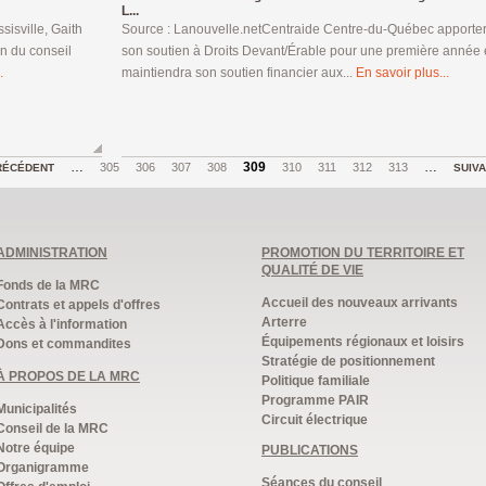
L...
sisville, Gaith
Source : Lanouvelle.netCentraide Centre-du-Québec apporte
in du conseil
son soutien à Droits Devant/Érable pour une première année 
.
maintiendra son soutien financier aux...
En savoir plus...
…
309
…
305
306
307
308
310
311
312
313
RÉCÉDENT
SUIV
ADMINISTRATION
PROMOTION DU TERRITOIRE ET
QUALITÉ DE VIE
Fonds de la MRC
Accueil des nouveaux arrivants
Contrats et appels d'offres
Arterre
Accès à l'information
Équipements régionaux et loisirs
Dons et commandites
Stratégie de positionnement
À PROPOS DE LA MRC
Politique familiale
Programme PAIR
Municipalités
Circuit électrique
Conseil de la MRC
Notre équipe
PUBLICATIONS
Organigramme
Séances du conseil