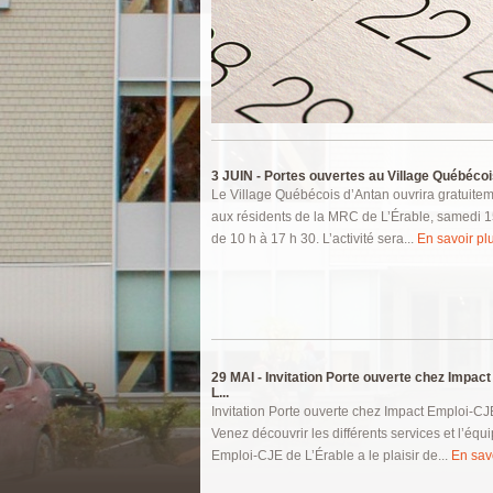
Pages
3 JUIN -
Portes ouvertes au Village Québécois
Le Village Québécois d’Antan ouvrira gratuitem
aux résidents de la MRC de L’Érable, samedi 15
de 10 h à 17 h 30. L’activité sera...
En savoir plu
29 MAI -
Invitation Porte ouverte chez Impac
L...
Invitation Porte ouverte chez Impact Emploi-CJ
Venez découvrir les différents services et l’équ
Emploi-CJE de L’Érable a le plaisir de...
En savo