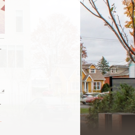
.
.
.