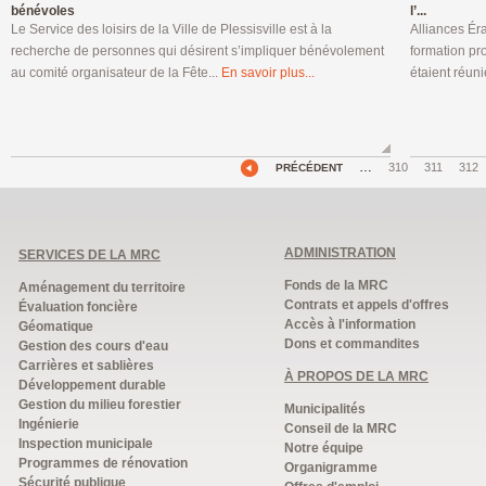
bénévoles
l’...
Le Service des loisirs de la Ville de Plessisville est à la
Alliances Éra
recherche de personnes qui désirent s’impliquer bénévolement
formation pr
au comité organisateur de la Fête...
En savoir plus...
étaient réuni
…
310
311
312
PRÉCÉDENT
ADMINISTRATION
SERVICES DE LA MRC
Fonds de la MRC
Aménagement du territoire
Contrats et appels d'offres
Évaluation foncière
Accès à l'information
Géomatique
Dons et commandites
Gestion des cours d'eau
Carrières et sablières
À PROPOS DE LA MRC
Développement durable
Gestion du milieu forestier
Municipalités
Ingénierie
Conseil de la MRC
Inspection municipale
Notre équipe
Programmes de rénovation
Organigramme
Sécurité publique