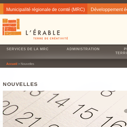
Jump to navigation
Municipalité régionale de comté (MRC)
Développement 
SERVICES DE LA MRC
ADMINISTRATION
P
TERRI
Accueil
> Nouvelles
NOUVELLES