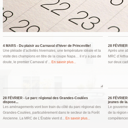
Pages
4 MARS -
Du plaisir au Carnaval d’hiver de Princeville!
28 FÉVRIER 
Une pléiade d’activités hivernales, une température idéale et la
Après une ab
visite des champions en titre de la coupe Napa… il n’y a pas de
MRC d’Arthab
doute, le premier Carnaval d’...
En savoir plus...
sur deux cad
28 FÉVRIER -
Le parc régional des Grandes-Coulées
26 FÉVRIER 
dispose...
jeunes de la.
Les aménagements vont bon train du côté du parc régional des
Le gouverne
Grandes-Coulées, particulièrement dans le secteur de la Forêt
de la région 
Ancienne. La MRC de L’Érable vient d...
En savoir plus...
compétences e