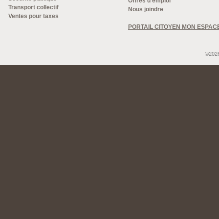
Offres d'emploi
Transport collectif
Nous joindre
Ventes pour taxes
PORTAIL CITOYEN MON ESPAC
©2026