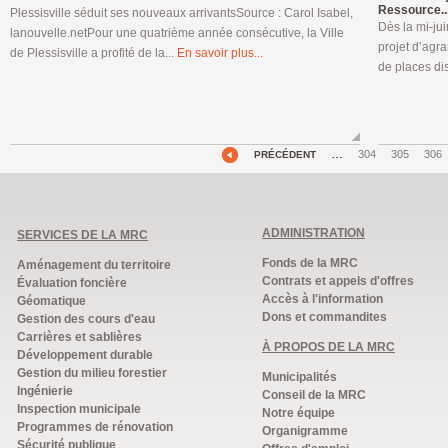
Ressource..
Plessisville séduit ses nouveaux arrivantsSource : Carol Isabel,
Dès la mi-jui
lanouvelle.netPour une quatrième année consécutive, la Ville
projet d’agr
de Plessisville a profité de la...
En savoir plus...
de places di
…
304
305
306
PRÉCÉDENT
ADMINISTRATION
SERVICES DE LA MRC
Fonds de la MRC
Aménagement du territoire
Contrats et appels d'offres
Évaluation foncière
Accès à l'information
Géomatique
Dons et commandites
Gestion des cours d'eau
Carrières et sablières
À PROPOS DE LA MRC
Développement durable
Gestion du milieu forestier
Municipalités
Ingénierie
Conseil de la MRC
Inspection municipale
Notre équipe
Programmes de rénovation
Organigramme
Sécurité publique