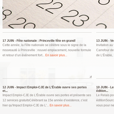
Pages
17 JUIN -
Fête nationale : Princeville fête en grand!
13 JUIN -
Ver
Cette année, la Fête nationale se célèbre sous le signe de la
Invitation au
nouveauté à Princeville : nouvel emplacement, nouvelle formule
Carrefour de
et retour d’un événement fort...
En savoir plus...
de L’Érable,
12 JUIN -
Impact Emploi-CJE de L'Érable ouvre ses portes
10 JUIN -
Le 
et...
édition...
Impact Emploi-CJE de L'Érable ouvre ses portes et présente ses
Le Relais po
12 services gratuitsCélébrant sa 15e année d’existence, c’est
éditionSourc
hier qu'Impact Emploi-CJE de L'...
En savoir plus...
vous pour ne