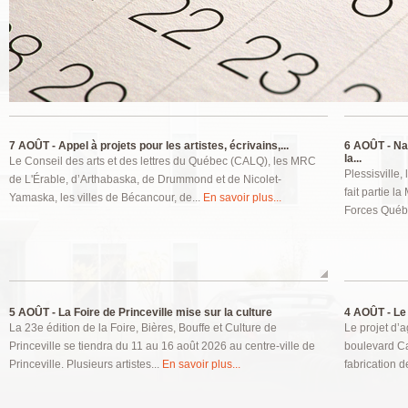
Pages
7 AOÛT -
Appel à projets pour les artistes, écrivains,...
6 AOÛT -
Nat
la...
Le Conseil des arts et des lettres du Québec (CALQ), les MRC
Plessisville,
de L'Érable, d’Arthabaska, de Drummond et de Nicolet-
fait partie l
Yamaska, les villes de Bécancour, de...
En savoir plus...
Forces Québ
5 AOÛT -
La Foire de Princeville mise sur la culture
4 AOÛT -
Le 
La 23e édition de la Foire, Bières, Bouffe et Culture de
Le projet d’a
Princeville se tiendra du 11 au 16 août 2026 au centre-ville de
boulevard Ca
Princeville. Plusieurs artistes...
En savoir plus...
fabrication de