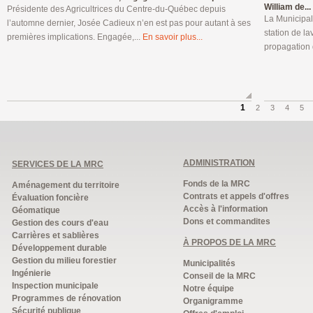
William de...
Présidente des Agricultrices du Centre-du-Québec depuis
La Municipal
l’automne dernier, Josée Cadieux n’en est pas pour autant à ses
station de la
premières implications. Engagée,...
En savoir plus...
propagation 
1
2
3
4
5
ADMINISTRATION
SERVICES DE LA MRC
Fonds de la MRC
Aménagement du territoire
Contrats et appels d'offres
Évaluation foncière
Accès à l'information
Géomatique
Dons et commandites
Gestion des cours d'eau
Carrières et sablières
À PROPOS DE LA MRC
Développement durable
Gestion du milieu forestier
Municipalités
Ingénierie
Conseil de la MRC
Inspection municipale
Notre équipe
Programmes de rénovation
Organigramme
Sécurité publique