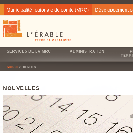
Jump to navigation
Municipalité régionale de comté (MRC)
Développement 
SERVICES DE LA MRC
ADMINISTRATION
P
TERRI
Accueil
> Nouvelles
NOUVELLES