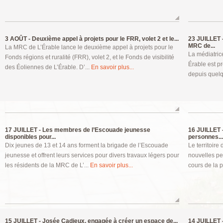
3 AOÛT -
Deuxième appel à projets pour le FRR, volet 2 et le...
23 JUILLET 
MRC de...
La MRC de L’Érable lance le deuxième appel à projets pour le
La médiatric
Fonds régions et ruralité (FRR), volet 2, et le Fonds de visibilité
Érable est pr
des Éoliennes de L’Érable. D’...
En savoir plus...
depuis quelq
17 JUILLET -
Les membres de l’Escouade jeunesse
16 JUILLET 
disponibles pour...
personnes...
Dix jeunes de 13 et 14 ans forment la brigade de l’Escouade
Le territoir
jeunesse et offrent leurs services pour divers travaux légers pour
nouvelles p
les résidents de la MRC de L’...
En savoir plus...
cours de la 
15 JUILLET -
Josée Cadieux, engagée à créer un espace de...
14 JUILLET 