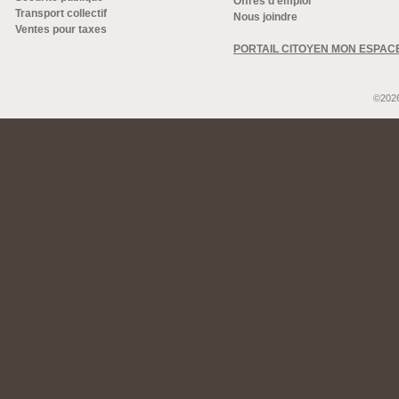
Offres d'emploi
Transport collectif
Nous joindre
Ventes pour taxes
PORTAIL CITOYEN MON ESPAC
©2026