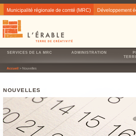
Jump to navigation
Municipalité régionale de comté (MRC)
Développement 
SERVICES DE LA MRC
ADMINISTRATION
P
TERRI
Accueil
> Nouvelles
NOUVELLES