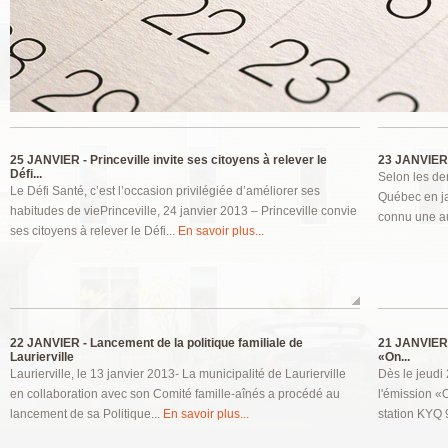
Pages
25 JANVIER -
Princeville invite ses citoyens à relever le
23 JANVIER
Défi...
Selon les der
Le Défi Santé, c’est l’occasion privilégiée d’améliorer ses
Québec en ja
habitudes de viePrinceville, 24 janvier 2013 – Princeville convie
connu une au
ses citoyens à relever le Défi...
En savoir plus...
22 JANVIER -
Lancement de la politique familiale de
21 JANVIER
Laurierville
«On...
Laurierville, le 13 janvier 2013- La municipalité de Laurierville
Dès le jeudi 
en collaboration avec son Comité famille-aînés a procédé au
l'émission «
lancement de sa Politique...
En savoir plus...
station KYQ 9