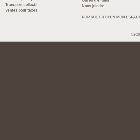
Offres d'emploi
Transport collectif
Nous joindre
Ventes pour taxes
PORTAIL CITOYEN MON ESPAC
©2026