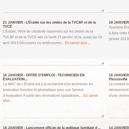
21 JANVIER -
L’Érable sur les ondes de la TVCBF et de la
18 JANVIER
TVCÉ
Tourisme Éra
L’Érable, Terre de créativité rayonnera sur les ondes de la
à faire cette
TVCBF et de la TVCÉ dès ce lundi 21 janvier, et ce, jusqu’au 19
janvier 2013
avril 2013.Découvrez ou redécouvrez...
En savoir plus...
16 JANVIER -
OFFRE D'EMPLOI : TECHNICIEN EN
16 JANVIER
ÉVALUATION...
Plessisville
La MRC de L'Érable est à la recherche d'un technicien en
Le conseil mu
évaluation foncière et géomatique pour son Service
dévouement e
d’évaluation.Ȧ partir des rénovations cadastrales,...
En savoir
d'une cérémon
plus...
16 JANVIER -
Lancement officiel de la politique familiale d'...
14 JANVIER