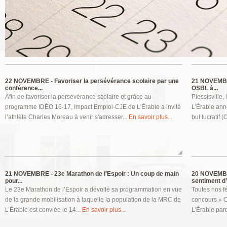
Pages
22 NOVEMBRE -
Favoriser la persévérance scolaire par une
21 NOVEMB
conférence...
OSBL à...
Afin de favoriser la persévérance scolaire et grâce au
Plessisville
programme IDÉO 16-17, Impact Emploi-CJE de L'Érable a invité
L'Érable ann
l’athlète Charles Moreau à venir s'adresser...
En savoir plus...
but lucratif (
21 NOVEMBRE -
23e Marathon de l'Espoir : Un coup de main
20 NOVEMB
pour...
sentiment d’.
Le 23e Marathon de l’Espoir a dévoilé sa programmation en vue
Toutes nos fé
de la grande mobilisation à laquelle la population de la MRC de
concours « O
L’Érable est conviée le 14...
En savoir plus...
L’Érable parc