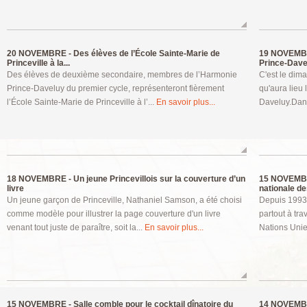
20 NOVEMBRE -
Des élèves de l’École Sainte-Marie de
19 NOVEMB
Princeville à la...
Prince-Dave
Des élèves de deuxième secondaire, membres de l’Harmonie
C'est le dim
Prince-Daveluy du premier cycle, représenteront fièrement
qu'aura lieu
l’École Sainte-Marie de Princeville à l’...
En savoir plus...
Daveluy.Dans
18 NOVEMBRE -
Un jeune Princevillois sur la couverture d’un
15 NOVEMB
livre
nationale des
Un jeune garçon de Princeville, Nathaniel Samson, a été choisi
Depuis 1993,
comme modèle pour illustrer la page couverture d'un livre
partout à tra
venant tout juste de paraître, soit la...
En savoir plus...
Nations Unie
15 NOVEMBRE -
Salle comble pour le cocktail dînatoire du
14 NOVEMB