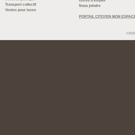
Offres d'emploi
Transport collectif
Nous joindre
Ventes pour taxes
PORTAIL CITOYEN MON ESPAC
©2026