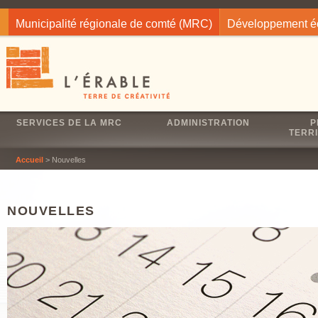
Jump to navigation
Municipalité régionale de comté (MRC)
Développement 
SERVICES DE LA MRC
ADMINISTRATION
P
TERRI
Accueil
> Nouvelles
NOUVELLES