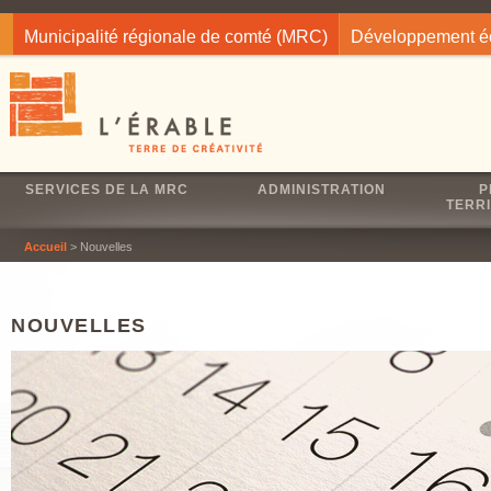
Jump to navigation
Municipalité régionale de comté (MRC)
Développement 
SERVICES DE LA MRC
ADMINISTRATION
P
TERRI
Accueil
> Nouvelles
NOUVELLES