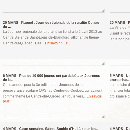
20 MARS -
Rappel : Journée régionale de la ruralité Centre-
20 MARS -
P
du-...
La Ville de 
La Journée régionale de la ruralité se tiendra le 6 avril 2013 au
visant le re
Centre Bieler de Saint-Louis-de-Blandford, affichant le thème
lente non pe
Centre-du-Québec : Des...
En savoir plus...
6 MARS -
Plus de 10 000 jeunes ont participé aux Journées
5 MARS -
Un
de la...
entreprise...
Cette année, pour la 3e édition des Journées de la
La ministre 
persévérance scolaire (JPS) au Centre-du-Québec, qui avaient
financier tot
comme thème Le Centre-du-Québec, en route vers...
En savoir
croissance de
plus...
4 MARS -
Cette semaine, Sainte-Sophie-d'Halifax sur les...
4 MARS -
Du 