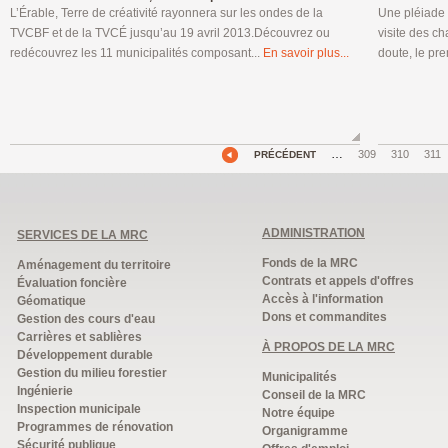
L’Érable, Terre de créativité rayonnera sur les ondes de la
Une pléiade d
TVCBF et de la TVCÉ jusqu’au 19 avril 2013.Découvrez ou
visite des c
redécouvrez les 11 municipalités composant...
En savoir plus...
doute, le pre
…
309
310
311
PRÉCÉDENT
ADMINISTRATION
SERVICES DE LA MRC
Fonds de la MRC
Aménagement du territoire
Contrats et appels d'offres
Évaluation foncière
Accès à l'information
Géomatique
Dons et commandites
Gestion des cours d'eau
Carrières et sablières
À PROPOS DE LA MRC
Développement durable
Gestion du milieu forestier
Municipalités
Ingénierie
Conseil de la MRC
Inspection municipale
Notre équipe
Programmes de rénovation
Organigramme
Sécurité publique