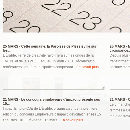
Pages
25 MARS -
Cette semaine, la Paroisse de Plessisville sur
25 MARS -
M
les...
croissance..
L’Érable, Terre de créativité rayonnera sur les ondes de la
Depuis plus 
TVCBF et de la TVCÉ jusqu’au 19 avril 2013. Découvrez ou
transforment
redécouvrez les 11 municipalités composant...
En savoir plus...
sociaux marq
21 MARS -
Le concours employeurs d'impact présente ses
21 MARS -
O
15...
Le dimanche 1
Impact Emploi-CJE de L'Érable, organisateur de la première
femmes à Ose
édition du concours Employeurs d'Impact, dévoilait hier ses 15
table de trav
finalistes. Du 11 février au 15 mars...
En savoir plus...