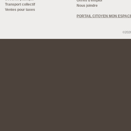
Offres d'emploi
Transport collectif
Nous joindre
Ventes pour taxes
PORTAIL CITOYEN MON ESPAC
©2026