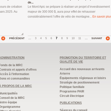
de...
ours de création
Le Mont Apic se prépare à réaliser un projet d’investissement
mars 2025. Au
majeur de 300 000 $, aura pour effet de rehausser
considérablement l’offre de vélo de montagne...
En savoir plus
…
7
…
3
4
5
6
8
9
10
11
PRÉCÉDENT
SUIVANT
ADMINISTRATION
PROMOTION DU TERRITOIRE ET
QUALITÉ DE VIE
Fonds de la MRC
Accueil des nouveaux arrivants
Contrats et appels d'offres
Arterre
Accès à l'information
Équipements régionaux et loisirs
Dons et commandites
Stratégie de positionnement
À PROPOS DE LA MRC
Politique familiale
Programme PAIR
Municipalités
Circuit électrique
Conseil de la MRC
Notre équipe
PUBLICATIONS
Organigramme
Séances du conseil