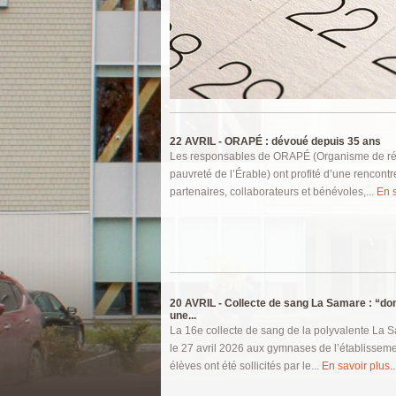
Pages
22 AVRIL -
ORAPÉ : dévoué depuis 35 ans
Les responsables de ORAPÉ (Organisme de réc
pauvreté de l’Érable) ont profité d’une rencontr
partenaires, collaborateurs et bénévoles,...
En s
20 AVRIL -
Collecte de sang La Samare : “do
une...
La 16e collecte de sang de la polyvalente La 
le 27 avril 2026 aux gymnases de l’établisseme
élèves ont été sollicités par le...
En savoir plus..