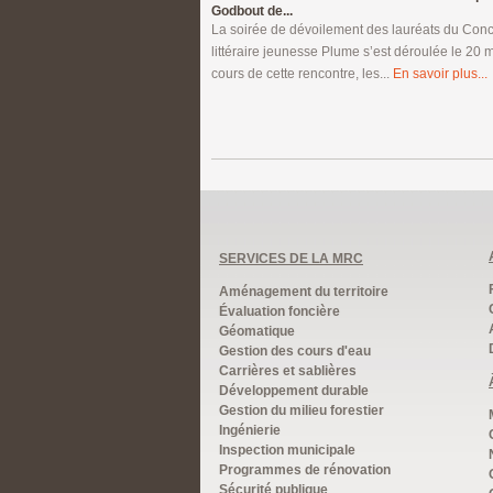
Godbout de...
La soirée de dévoilement des lauréats du Conc
littéraire jeunesse Plume s’est déroulée le 20 
cours de cette rencontre, les...
En savoir plus...
SERVICES DE LA MRC
Aménagement du territoire
Évaluation foncière
Géomatique
Gestion des cours d'eau
Carrières et sablières
Développement durable
Gestion du milieu forestier
Ingénierie
Inspection municipale
Programmes de rénovation
Sécurité publique