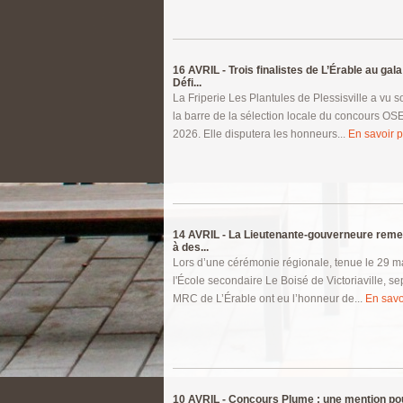
16 AVRIL -
Trois finalistes de L’Érable au gala
Défi...
La Friperie Les Plantules de Plessisville a vu 
la barre de la sélection locale du concours OS
2026. Elle disputera les honneurs...
En savoir pl
14 AVRIL -
La Lieutenante-gouverneure remet
à des...
Lors d’une cérémonie régionale, tenue le 29 m
l'École secondaire Le Boisé de Victoriaville, se
MRC de L’Érable ont eu l’honneur de...
En savoi
10 AVRIL -
Concours Plume : une mention p