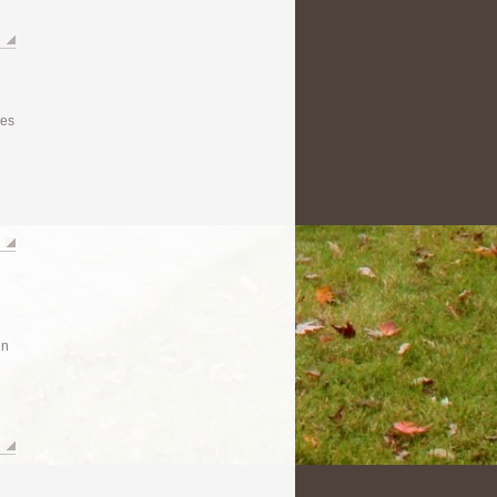
des
un