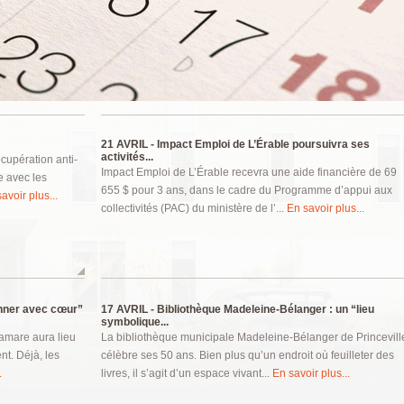
21 AVRIL -
Impact Emploi de L’Érable poursuivra ses
activités...
upération anti-
Impact Emploi de L’Érable recevra une aide financière de 69
e avec les
655 $ pour 3 ans, dans le cadre du Programme d’appui aux
avoir plus...
collectivités (PAC) du ministère de l’...
En savoir plus...
nner avec cœur”
17 AVRIL -
Bibliothèque Madeleine-Bélanger : un “lieu
symbolique...
Samare aura lieu
La bibliothèque municipale Madeleine-Bélanger de Princevill
nt. Déjà, les
célèbre ses 50 ans. Bien plus qu’un endroit où feuilleter des
.
livres, il s’agit d’un espace vivant...
En savoir plus...