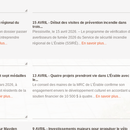
 régional du
15 AVRIL -
Début des visites de prévention incendie dans
trois...
son dossier passer
Plessisville, le 15 avril 2026. – Le programme de vérification 
Entreprendre
avertisseurs de fumée 2026 du Service de sécurité incendie
us...
régional de L’Érable (SSIRÉ)...
En savoir plus...
 sept médailles
13 AVRIL -
Quatre projets prendront vie dans L’Érable avec
le...
ars 2026, à
Le conseil des maires de la MRC de L’Érable confirme son
pt résidents de la
engagement envers le développement culturel en accordant 
r plus...
soutien financier de 10 500 $ à quatre...
En savoir plus...
our Mayden
9 AVRIL -
Investissements majeurs pour propulser le vélo