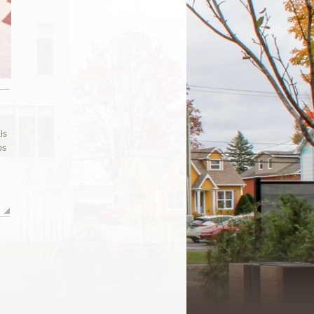
ls
ps