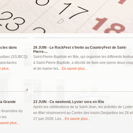
acles dans
26 JUIN -
Le RockFest s’invite au CountryFest de Saint-
Pierre-...
-Québec (SSJBCQ)
Saint-Pierre-Baptiste en fête, qui organise les différents festiva
spectacles
à Saint-Pierre-Baptiste, a décidé de faire une pierre deux cou
 plus...
et de marier les...
En savoir plus...
la Grande
23 JUIN -
Ce weekend, Lyster sera en fête
Après les célébrations de la Saint-Jean, les activités de Lyster
e financière du
en fête! résonneront au Centre des loisirs Desjardins les 26 et
e les
27 juin 2026. Les...
En savoir plus...
avoir plus...