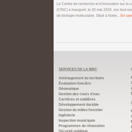
Le Centre de recherche et d’innovation sur la
(CRIC) a inauguré, le 20 mai 2026, son tout no
de biologie moléculaire. Situé à Notre...
En savo
SERVICES DE LA MRC
Aménagement du territoire
Évaluation foncière
Géomatique
Gestion des cours d'eau
Carrières et sablières
Développement durable
Gestion du milieu forestier
Ingénierie
Inspection municipale
Programmes de rénovation
Sécurité publique