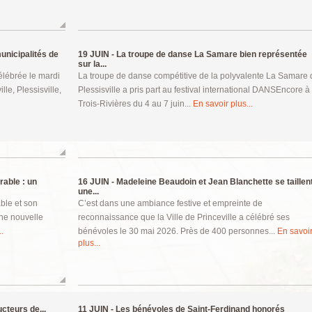
unicipalités de
19 JUIN -
La troupe de danse La Samare bien représentée
sur la...
élébrée le mardi
La troupe de danse compétitive de la polyvalente La Samare 
le, Plessisville,
Plessisville a pris part au festival international DANSEncore à
Trois-Rivières du 4 au 7 juin...
En savoir plus...
rable : un
16 JUIN -
Madeleine Beaudoin et Jean Blanchette se taillen
une...
able et son
C’est dans une ambiance festive et empreinte de
une nouvelle
reconnaissance que la Ville de Princeville a célébré ses
.
bénévoles le 30 mai 2026. Près de 400 personnes...
En savoi
plus...
cteurs de...
11 JUIN -
Les bénévoles de Saint-Ferdinand honorés