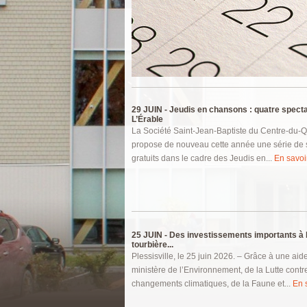
Pages
29 JUIN -
Jeudis en chansons : quatre spect
L’Érable
La Société Saint-Jean-Baptiste du Centre-du
propose de nouveau cette année une série de 
gratuits dans le cadre des Jeudis en...
En savoir
25 JUIN -
Des investissements importants à 
tourbière...
Plessisville, le 25 juin 2026. – Grâce à une aid
ministère de l’Environnement, de la Lutte contr
changements climatiques, de la Faune et...
En s