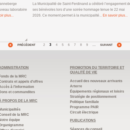
 canneberge
La Municipalité de Saint-Ferdinand a célébré l’engagement d
uveau laboratoire
ses bénévoles lors d’une soirée hommage tenue le 22 mai
ir plus...
2026. Ce moment permet à la municipalité...
En savoir plus...
3
…
2
4
5
6
7
8
9
PRÉCÉDENT
SUIVANT
ADMINISTRATION
PROMOTION DU TERRITOIRE ET
QUALITÉ DE VIE
Fonds de la MRC
Accueil des nouveaux arrivants
Contrats et appels d'offres
Arterre
Accès à l'information
Équipements régionaux et loisirs
Dons et commandites
Stratégie de positionnement
À PROPOS DE LA MRC
Politique familiale
Programme PAIR
Municipalités
Circuit électrique
Conseil de la MRC
Notre équipe
PUBLICATIONS
Organigramme
Séances du conseil