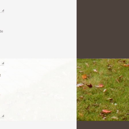
de
t
r