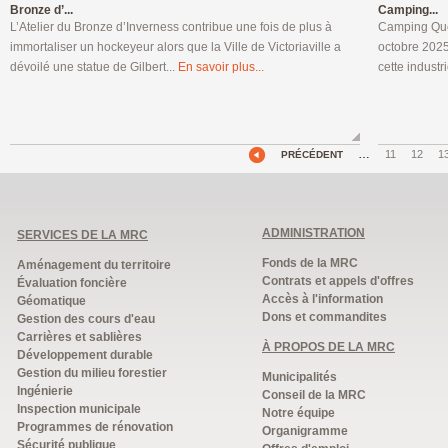
Bronze d’...
Camping...
L’Atelier du Bronze d’Inverness contribue une fois de plus à
Camping Québ
immortaliser un hockeyeur alors que la Ville de Victoriaville a
octobre 2025
dévoilé une statue de Gilbert...
En savoir plus...
cette industr
…
11
12
1
PRÉCÉDENT
ADMINISTRATION
SERVICES DE LA MRC
Fonds de la MRC
Aménagement du territoire
Contrats et appels d'offres
Évaluation foncière
Accès à l'information
Géomatique
Dons et commandites
Gestion des cours d'eau
Carrières et sablières
À PROPOS DE LA MRC
Développement durable
Gestion du milieu forestier
Municipalités
Ingénierie
Conseil de la MRC
Inspection municipale
Notre équipe
Programmes de rénovation
Organigramme
Sécurité publique