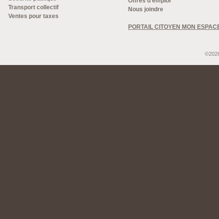
Offres d'emploi
Transport collectif
Nous joindre
Ventes pour taxes
PORTAIL CITOYEN MON ESPAC
©2026