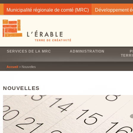
Jump to navigation
Municipalité régionale de comté (MRC)
Développement 
SERVICES DE LA MRC
ADMINISTRATION
P
TERRI
Accueil
> Nouvelles
NOUVELLES