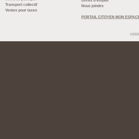
Offres d'emploi
Transport collectif
Nous joindre
Ventes pour taxes
PORTAIL CITOYEN MON ESPAC
©2026