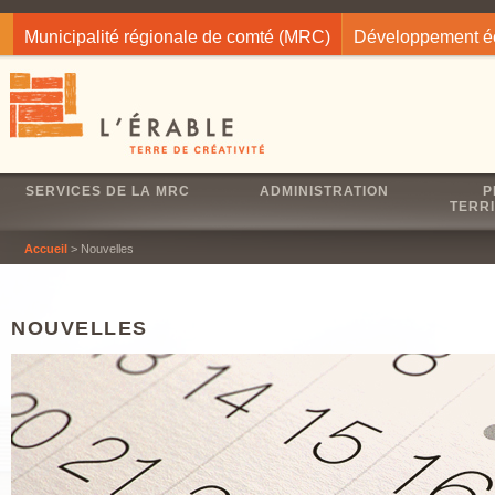
Jump to navigation
Municipalité régionale de comté (MRC)
Développement 
SERVICES DE LA MRC
ADMINISTRATION
P
TERRI
Accueil
> Nouvelles
NOUVELLES