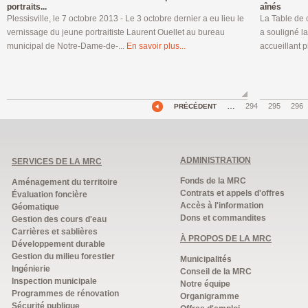
portraits...
aînés
Plessisville, le 7 octobre 2013 - Le 3 octobre dernier a eu lieu le
La Table de 
vernissage du jeune portraitiste Laurent Ouellet au bureau
a souligné l
municipal de Notre-Dame-de-...
En savoir plus...
accueillant 
…
294
295
296
PRÉCÉDENT
ADMINISTRATION
SERVICES DE LA MRC
Fonds de la MRC
Aménagement du territoire
Contrats et appels d'offres
Évaluation foncière
Accès à l'information
Géomatique
Dons et commandites
Gestion des cours d'eau
Carrières et sablières
À PROPOS DE LA MRC
Développement durable
Gestion du milieu forestier
Municipalités
Ingénierie
Conseil de la MRC
Inspection municipale
Notre équipe
Programmes de rénovation
Organigramme
Sécurité publique