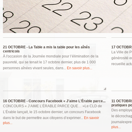
Pages
21 OCTOBRE -
La Table a mis la table pour les aînés
17 OCTOBRE
centricois
La Ville de P
À l'occasion de la Journée mondiale pour l’élimination de la
générosité e
pauvreté, qui se tenait le 17 octobre dernier, plus de 1 000
recueille act
personnes aînées vivant seules, dans...
En savoir plus...
16 OCTOBRE -
Concours Facebook « J'aime L'Érable parce...
11 OCTOBRE
pratiques pou
CONCOURS « J’AIME L’ÉRABLE PARCE QUE… »Le CLD de
Des employeu
L’Érable lançait, le 15 octobre dernier, un concours Facebook
le décrochag
dans le but de permettre aux citoyens d’exprimer...
En savoir
journalexpre
plus...
plus...