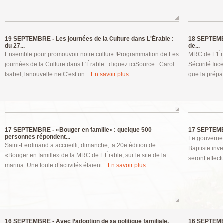
19 SEPTEMBRE -
Les journées de la Culture dans L'Érable :
18 SEPTEM
du 27...
de...
Ensemble pour promouvoir notre culture !Programmation de Les
MRC de L'Éra
journées de la Culture dans L'Érable : cliquez iciSource : Carol
Sécurité Inc
Isabel, lanouvelle.netC'est un...
En savoir plus...
que la prépa
17 SEPTEMBRE -
«Bouger en famille» : quelque 500
17 SEPTEM
personnes répondent...
Le gouvernem
Saint-Ferdinand a accueilli, dimanche, la 20e édition de
Baptiste inv
«Bouger en famille» de la MRC de L’Érable, sur le site de la
seront effect
marina. Une foule d’activités étaient...
En savoir plus...
16 SEPTEMBRE -
Avec l’adoption de sa politique familiale,
16 SEPTEM