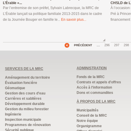
L’Érable «...
CHSLD de L'.
Par l’entremise de son préfet, Sylvain Labrecque, la MRC de
À l’occasion
L’Érable lançait sa politique familiale 2013-2015 dans le cadre
Pré à Prince
de la Journée Bouger en famille le...
En savoir plus...
financement 
…
296
297
298
PRÉCÉDENT
ADMINISTRATION
SERVICES DE LA MRC
Fonds de la MRC
Aménagement du territoire
Contrats et appels d'offres
Évaluation foncière
Accès à l'information
Géomatique
Dons et commandites
Gestion des cours d'eau
Carrières et sablières
À PROPOS DE LA MRC
Développement durable
Gestion du milieu forestier
Municipalités
Ingénierie
Conseil de la MRC
Inspection municipale
Notre équipe
Programmes de rénovation
Organigramme
Sécurité publique