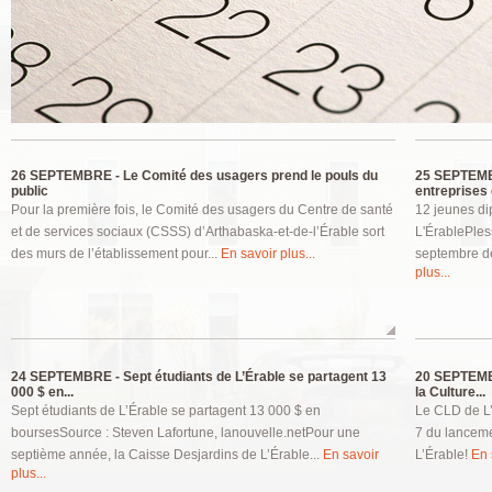
Pages
26 SEPTEMBRE -
Le Comité des usagers prend le pouls du
25 SEPTEM
public
entreprises d
Pour la première fois, le Comité des usagers du Centre de santé
12 jeunes di
et de services sociaux (CSSS) d’Arthabaska-et-de-l’Érable sort
L'ÉrablePles
des murs de l’établissement pour...
En savoir plus...
septembre de
plus...
24 SEPTEMBRE -
Sept étudiants de L’Érable se partagent 13
20 SEPTEM
000 $ en...
la Culture...
Sept étudiants de L’Érable se partagent 13 000 $ en
Le CLD de L’É
boursesSource : Steven Lafortune, lanouvelle.netPour une
7 du lanceme
septième année, la Caisse Desjardins de L’Érable...
En savoir
L’Érable!
En 
plus...