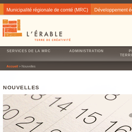
Jump to navigation
Municipalité régionale de comté (MRC)
Développement 
SERVICES DE LA MRC
ADMINISTRATION
P
TERRI
Accueil
> Nouvelles
NOUVELLES