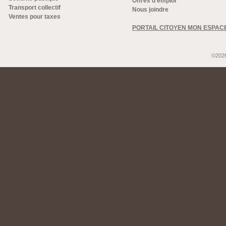
Offres d'emploi
Transport collectif
Nous joindre
Ventes pour taxes
PORTAIL CITOYEN MON ESPAC
©2026