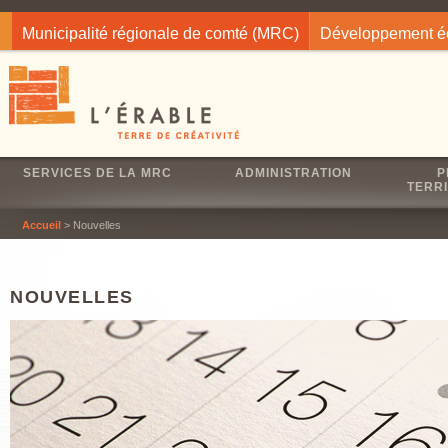
Jump to navigation
Municipalité régionale de comté (MRC)
Développement 
SERVICES DE LA MRC
ADMINISTRATION
P
TERRI
Accueil
> Nouvelles
NOUVELLES