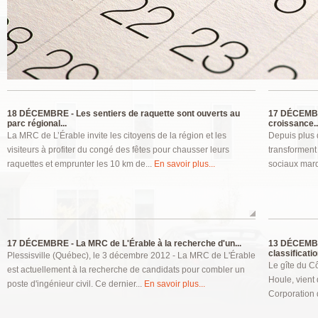
Pages
18 DÉCEMBRE -
Les sentiers de raquette sont ouverts au
17 DÉCEMB
parc régional...
croissance..
La MRC de L’Érable invite les citoyens de la région et les
Depuis plus 
visiteurs à profiter du congé des fêtes pour chausser leurs
transforment
raquettes et emprunter les 10 km de...
En savoir plus...
sociaux marq
17 DÉCEMBRE -
La MRC de L'Érable à la recherche d'un...
13 DÉCEMB
classification
Plessisville (Québec), le 3 décembre 2012 - La MRC de L'Érable
Le gîte du Cô
est actuellement à la recherche de candidats pour combler un
Houle, vient d
poste d'ingénieur civil. Ce dernier...
En savoir plus...
Corporation d