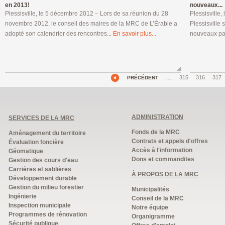
en 2013!
nouveaux...
Plessisville, le 5 décembre 2012 – Lors de sa réunion du 28
Plessisville,
novembre 2012, le conseil des maires de la MRC de L’Érable a
Plessisville 
adopté son calendrier des rencontres...
En savoir plus...
nouveaux pan
…
315
316
317
PRÉCÉDENT
ADMINISTRATION
SERVICES DE LA MRC
Fonds de la MRC
Aménagement du territoire
Contrats et appels d'offres
Évaluation foncière
Accès à l'information
Géomatique
Dons et commandites
Gestion des cours d'eau
Carrières et sablières
À PROPOS DE LA MRC
Développement durable
Gestion du milieu forestier
Municipalités
Ingénierie
Conseil de la MRC
Inspection municipale
Notre équipe
Programmes de rénovation
Organigramme
Sécurité publique