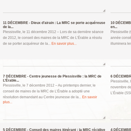
11 DÉCEMBRE -
Dieux d’airain : La MRC se porte acquéreuse
10 DÉCEMB
de la...
en...
Plessisville, le 11 décembre 2012 – Lors de sa dernière séance
Plessisville
de 2012, le conseil des maires de la MRC de L’Érable a résolu
année conséc
de se porter acquéreur de la...
En savoir plus...
illuminera l
7 DÉCEMBRE -
Centre jeunesse de Plessisville : la MRC de
6 DÉCEMBR
L’Érable...
Plessisville
Plessisville, le 7 décembre 2012 – Au printemps dernier, le
novembre der
conseil de maires de la MRC de L’Érable a adopté une
L’Érable (SSI
résolution demandant au Centre jeunesse de la...
En savoir
plus...
5 DÉCEMBRE -
Conseil des maires itinérant : la MRC récidive
4 DÉCEMBR