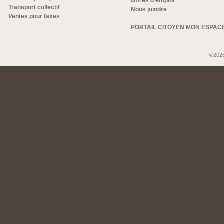
Offres d'emploi
Transport collectif
Nous joindre
Ventes pour taxes
PORTAIL CITOYEN MON ESPAC
©2026