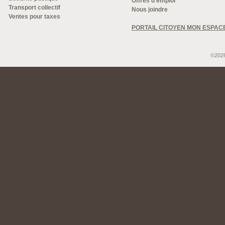
Offres d'emploi
Transport collectif
Nous joindre
Ventes pour taxes
PORTAIL CITOYEN MON ESPAC
©2026