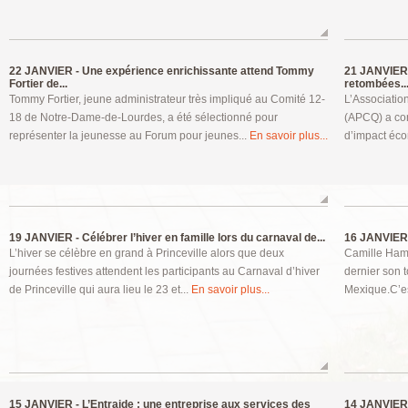
22 JANVIER -
Une expérience enrichissante attend Tommy
21 JANVIER
Fortier de...
retombées..
Tommy Fortier, jeune administrateur très impliqué au Comité 12-
L’Associati
18 de Notre-Dame-de-Lourdes, a été sélectionné pour
(APCQ) a conf
représenter la jeunesse au Forum pour jeunes...
En savoir plus...
d’impact éco
19 JANVIER -
Célébrer l’hiver en famille lors du carnaval de...
16 JANVIER
L’hiver se célèbre en grand à Princeville alors que deux
Camille Ham
journées festives attendent les participants au Carnaval d’hiver
dernier son 
de Princeville qui aura lieu le 23 et...
En savoir plus...
Mexique.C’es
15 JANVIER -
L’Entraide : une entreprise aux services des
14 JANVIER