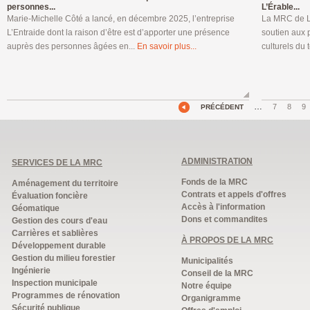
personnes...
L’Érable...
Marie-Michelle Côté a lancé, en décembre 2025, l’entreprise
La MRC de L’
L’Entraide dont la raison d’être est d’apporter une présence
soutien aux p
auprès des personnes âgées en...
En savoir plus...
culturels du t
…
7
8
9
PRÉCÉDENT
ADMINISTRATION
SERVICES DE LA MRC
Fonds de la MRC
Aménagement du territoire
Contrats et appels d'offres
Évaluation foncière
Accès à l'information
Géomatique
Dons et commandites
Gestion des cours d'eau
Carrières et sablières
À PROPOS DE LA MRC
Développement durable
Gestion du milieu forestier
Municipalités
Ingénierie
Conseil de la MRC
Inspection municipale
Notre équipe
Programmes de rénovation
Organigramme
Sécurité publique