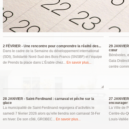
Pages
2 FÉVRIER -
Une rencontre pour comprendre la réalité des...
29 JANVIER
cœur
Dans le cadre de la Semaine du développement international
Bénévoles, e
(SDI), Solidarité Nord-Sud des Bois-Francs (SNSBF) et l’équipe
Gala Distinct
de Prends ta place dans L’Érable chez...
En savoir plus...
centre commu
28 JANVIER -
Saint-Ferdinand : carnaval et pêche sur la
27 JANVIER
glace
encourager l
La municipalité de Saint-Ferdinand regorgera d’activités le
La Ville de P
samedi 7 février 2026 alors qu’elle tiendra son carnaval St-Fer
Centre-du-Qu
en hiver. De son côté, GROBEC...
En savoir plus...
Louis-Vallée 