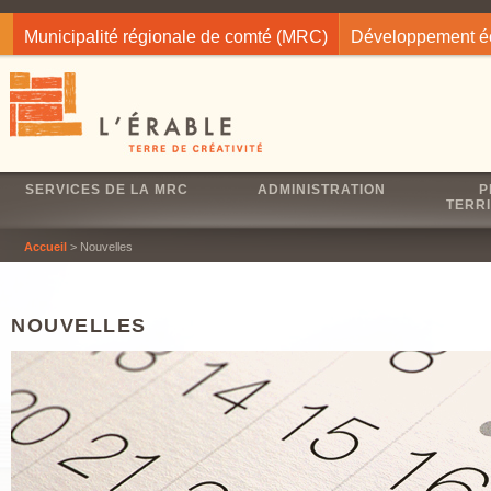
Jump to navigation
Municipalité régionale de comté (MRC)
Développement 
SERVICES DE LA MRC
ADMINISTRATION
P
TERRI
Accueil
> Nouvelles
NOUVELLES