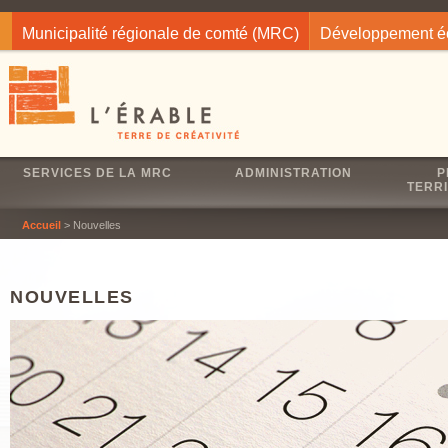
Jump to navigation
Municipalité régionale de comté (MRC)
Développement 
SERVICES DE LA MRC
ADMINISTRATION
P
TERRI
Accueil
> Nouvelles
NOUVELLES