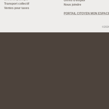
Offres d'emploi
Transport collectif
Nous joindre
Ventes pour taxes
PORTAIL CITOYEN MON ESPAC
©2026