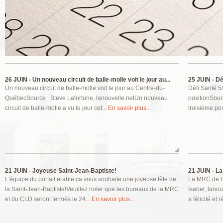
Pages
26 JUIN -
Un nouveau circuit de balle-molle voit le jour au...
25 JUIN -
Déf
Un nouveau circuit de balle-molle voit le jour au Centre-du-
Défi Santé 5/3
QuébecSource : Steve Lafortune, lanouvelle.netUn nouveau
positionSourc
circuit de balle-molle a vu le jour cet...
En savoir plus...
troisième pos
21 JUIN -
Joyeuse Saint-Jean-Baptiste!
21 JUIN -
La
L'équipe du portail erable.ca vous souhaite une joyeuse fête de
La MRC de L'
la Saint-Jean-Baptiste!Veuillez noter que les bureaux de la MRC
Isabel, lano
et du CLD seront fermés le 24...
En savoir plus...
a félicité et