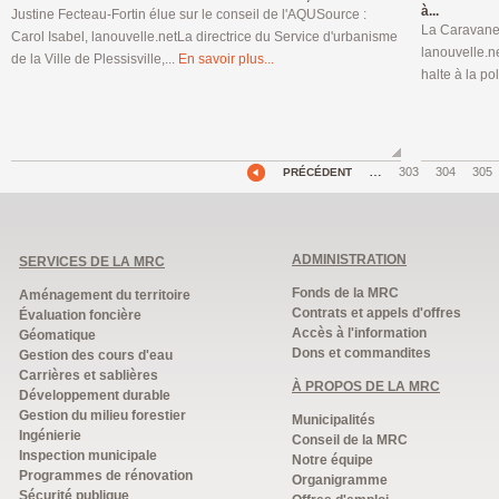
à...
Justine Fecteau-Fortin élue sur le conseil de l'AQUSource :
La Caravane 
Carol Isabel, lanouvelle.netLa directrice du Service d'urbanisme
lanouvelle.n
de la Ville de Plessisville,...
En savoir plus...
halte à la p
…
303
304
305
PRÉCÉDENT
ADMINISTRATION
SERVICES DE LA MRC
Fonds de la MRC
Aménagement du territoire
Contrats et appels d'offres
Évaluation foncière
Accès à l'information
Géomatique
Dons et commandites
Gestion des cours d'eau
Carrières et sablières
À PROPOS DE LA MRC
Développement durable
Gestion du milieu forestier
Municipalités
Ingénierie
Conseil de la MRC
Inspection municipale
Notre équipe
Programmes de rénovation
Organigramme
Sécurité publique