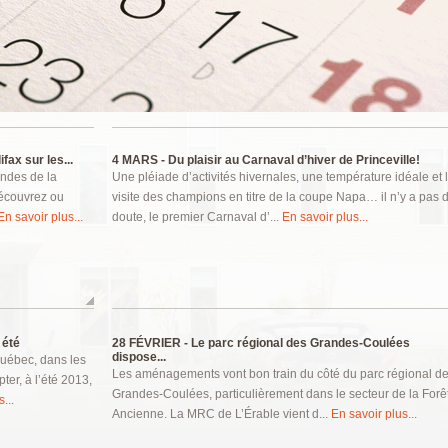
ax sur les...
4 MARS -
Du plaisir au Carnaval d’hiver de Princeville!
ondes de la
Une pléiade d’activités hivernales, une température idéale et 
écouvrez ou
visite des champions en titre de la coupe Napa… il n’y a pas 
En savoir plus...
doute, le premier Carnaval d’...
En savoir plus...
 été
28 FÉVRIER -
Le parc régional des Grandes-Coulées
dispose...
Québec, dans les
Les aménagements vont bon train du côté du parc régional d
er, à l’été 2013,
Grandes-Coulées, particulièrement dans le secteur de la Forê
...
Ancienne. La MRC de L’Érable vient d...
En savoir plus...