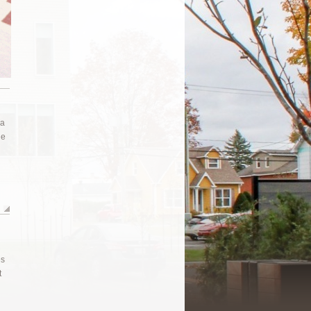
la
de
es
t