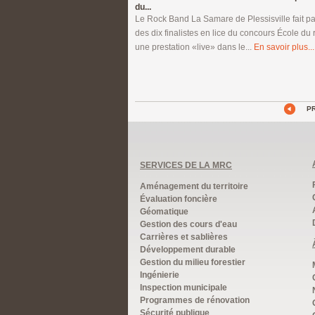
du...
Le Rock Band La Samare de Plessisville fait pa
des dix finalistes en lice du concours École du 
une prestation «live» dans le...
En savoir plus...
P
SERVICES DE LA MRC
Aménagement du territoire
Évaluation foncière
Géomatique
Gestion des cours d'eau
Carrières et sablières
Développement durable
Gestion du milieu forestier
Ingénierie
Inspection municipale
Programmes de rénovation
Sécurité publique