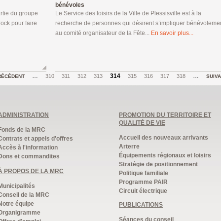
bénévoles
rtie du groupe
Le Service des loisirs de la Ville de Plessisville est à la
rock pour faire
recherche de personnes qui désirent s’impliquer bénévoleme
au comité organisateur de la Fête...
En savoir plus...
…
314
…
310
311
312
313
315
316
317
318
RÉCÉDENT
SUIV
ADMINISTRATION
PROMOTION DU TERRITOIRE ET
QUALITÉ DE VIE
Fonds de la MRC
Accueil des nouveaux arrivants
Contrats et appels d'offres
Arterre
Accès à l'information
Équipements régionaux et loisirs
Dons et commandites
Stratégie de positionnement
À PROPOS DE LA MRC
Politique familiale
Programme PAIR
Municipalités
Circuit électrique
Conseil de la MRC
Notre équipe
PUBLICATIONS
Organigramme
Séances du conseil