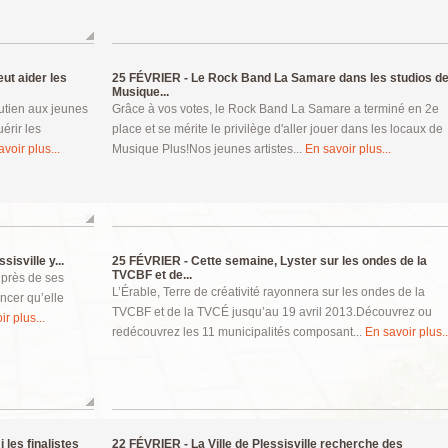
t aider les
25 FÉVRIER -
Le Rock Band La Samare dans les studios d
Musique...
tien aux jeunes
Grâce à vos votes, le Rock Band La Samare a terminé en 2e
érir les
place et se mérite le privilège d'aller jouer dans les locaux de
voir plus...
Musique Plus!Nos jeunes artistes...
En savoir plus...
sisville y...
25 FÉVRIER -
Cette semaine, Lyster sur les ondes de la
TVCBF et de...
uprès de ses
L’Érable, Terre de créativité rayonnera sur les ondes de la
oncer qu’elle
TVCBF et de la TVCÉ jusqu’au 19 avril 2013.Découvrez ou
r plus...
redécouvrez les 11 municipalités composant...
En savoir plus..
les finalistes
22 FÉVRIER -
La Ville de Plessisville recherche des