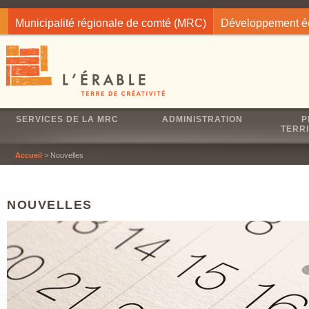
Jump to navigation
Municipalité régionale de comté (MRC)
Développement 
SERVICES DE LA MRC
ADMINISTRATION
P
TERRI
Accueil
> Nouvelles
NOUVELLES