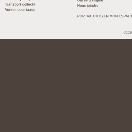
Offres d'emploi
Transport collectif
Nous joindre
Ventes pour taxes
PORTAIL CITOYEN MON ESPAC
©2026