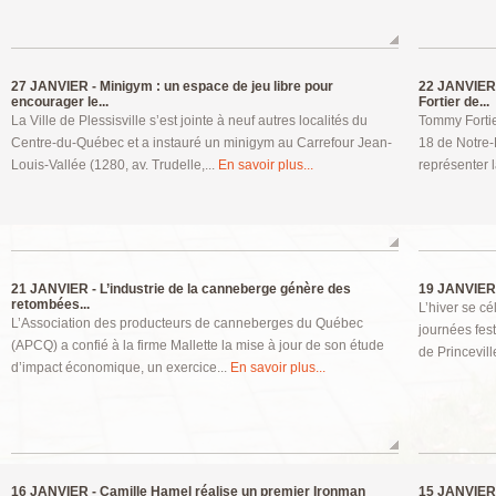
27 JANVIER -
Minigym : un espace de jeu libre pour
22 JANVIER
encourager le...
Fortier de...
La Ville de Plessisville s’est jointe à neuf autres localités du
Tommy Fortie
Centre-du-Québec et a instauré un minigym au Carrefour Jean-
18 de Notre-
Louis-Vallée (1280, av. Trudelle,...
En savoir plus...
représenter 
21 JANVIER -
L’industrie de la canneberge génère des
19 JANVIER
retombées...
L’hiver se c
L’Association des producteurs de canneberges du Québec
journées fest
(APCQ) a confié à la firme Mallette la mise à jour de son étude
de Princeville
d’impact économique, un exercice...
En savoir plus...
16 JANVIER -
Camille Hamel réalise un premier Ironman
15 JANVIER