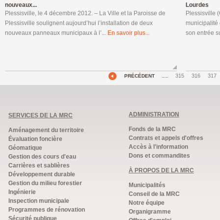
nouveaux...
Lourdes
Plessisville, le 4 décembre 2012. – La Ville et la Paroisse de
Plessisville 
Plessisville soulignent aujourd’hui l’installation de deux
municipalité
nouveaux panneaux municipaux à l’...
En savoir plus...
son entrée s
…
315
316
317
PRÉCÉDENT
ADMINISTRATION
SERVICES DE LA MRC
Fonds de la MRC
Aménagement du territoire
Contrats et appels d'offres
Évaluation foncière
Accès à l'information
Géomatique
Dons et commandites
Gestion des cours d'eau
Carrières et sablières
À PROPOS DE LA MRC
Développement durable
Gestion du milieu forestier
Municipalités
Ingénierie
Conseil de la MRC
Inspection municipale
Notre équipe
Programmes de rénovation
Organigramme
Sécurité publique