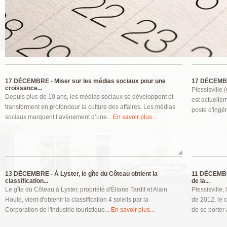
Pages
17 DÉCEMBRE -
Miser sur les médias sociaux pour une
17 DÉCEMB
croissance...
Plessisville
Depuis plus de 10 ans, les médias sociaux se développent et
est actuelle
transforment en profondeur la culture des affaires. Les médias
poste d'ingén
sociaux marquent l’avènement d’une...
En savoir plus...
13 DÉCEMBRE -
À Lyster, le gîte du Côteau obtient la
11 DÉCEMB
classification...
de la...
Le gîte du Côteau à Lyster, propriété d'Éliane Tardif et Alain
Plessisville
Houle, vient d'obtenir la classification 4 soleils par la
de 2012, le 
Corporation de l'industrie touristique...
En savoir plus...
de se porter 