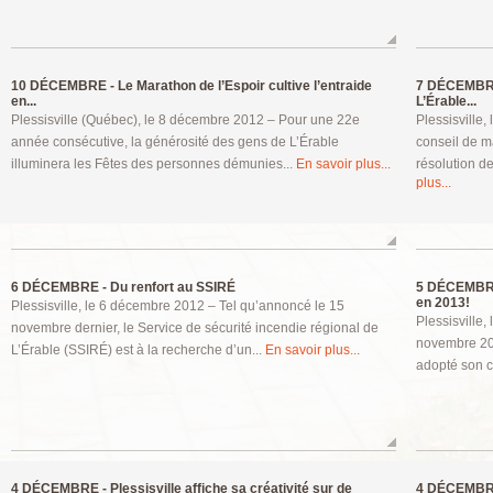
10 DÉCEMBRE -
Le Marathon de l’Espoir cultive l’entraide
7 DÉCEMBR
en...
L’Érable...
Plessisville (Québec), le 8 décembre 2012 – Pour une 22e
Plessisville,
année consécutive, la générosité des gens de L’Érable
conseil de m
illuminera les Fêtes des personnes démunies...
En savoir plus...
résolution d
plus...
6 DÉCEMBRE -
Du renfort au SSIRÉ
5 DÉCEMBR
en 2013!
Plessisville, le 6 décembre 2012 – Tel qu’annoncé le 15
Plessisville
novembre dernier, le Service de sécurité incendie régional de
novembre 201
L’Érable (SSIRÉ) est à la recherche d’un...
En savoir plus...
adopté son c
4 DÉCEMBRE -
Plessisville affiche sa créativité sur de
4 DÉCEMBR