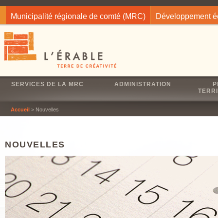
Jump to navigation
Municipalité régionale de comté (MRC)
Développement 
SERVICES DE LA MRC
ADMINISTRATION
P
TERRI
Accueil
> Nouvelles
NOUVELLES