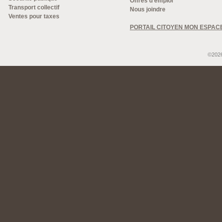
Offres d'emploi
Transport collectif
Nous joindre
Ventes pour taxes
PORTAIL CITOYEN MON ESPAC
©2026