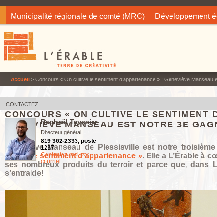
Jump to navigation
Municipalité régionale de comté (MRC)
Développement 
Accueil
> Concours « On cultive le sentiment d’appartenance » : Geneviève Manseau e
CONTACTEZ
CONCOURS « ON CULTIVE LE SENTIMENT 
Raphaël Teyssier
GENEVIÈVE MANSEAU EST NOTRE 3E GAG
Directeur général
819 362-2333, poste
Geneviève Manseau de Plessisville est notre troisiè
1237
Contactez-moi par
cultive le sentiment d’appartenance »
. Elle a L’Érable à c
courriel
ses nombreux produits du terroir et parce que, dans L
s’entraide!