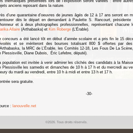
es thématiques présentées lors de l’exposition seront variées : entre autre
bjets anciens reposant dans la nature.
rès d’une quarantaine d’oeuvres de jeunes âgés de 12 à 17 ans seront en m
’entourer dès le départ en demandant à Paulette S. Rancourt, présidente
’honneur et à deux photographes professionnelles, représentant chacune l
arika Allaire
(Arthabaska) et
Kim Roberge
(L'Érable).
e concours a été lancé tôt en début d’année scolaire et a pris fin le 15 dé
évoilés et se mériteront des bourses totalisant 800 $ offertes par des
’Arthabaska, la MRC de L’Érable, les Comités 12-18, Les Fous De La Scène
e Plessisville, Diane Dubois, Éric Lefebre, député).
a population est invitée à venir admirer les clichés des candidats
à la Maison
e Plessisville les samedis et dimanches de 10 h à 17 h et du mercredi au ve
leury du mardi au vendredi, entre 10 h à midi et entre 13 h et 17 h.
entrée sera gratuite.
-30-
ource :
lanouvelle.net
©2026. Tous droits réservés.