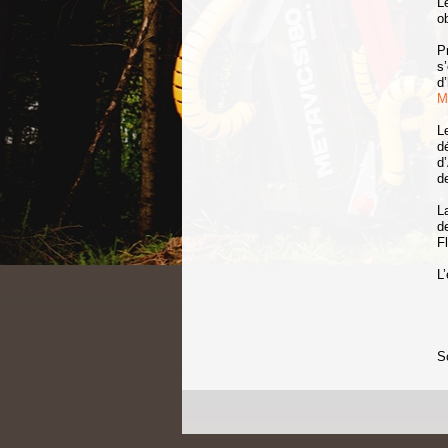
L
o
P
s
d
M
L
d
d
d
L
d
F
L’
S