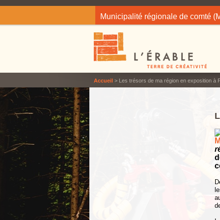
Jump to navigation
Municipalité régionale de comté 
Accueil
> Les trésors de ma région en exposition à Pl
M
r
d
c
D
l
a
d