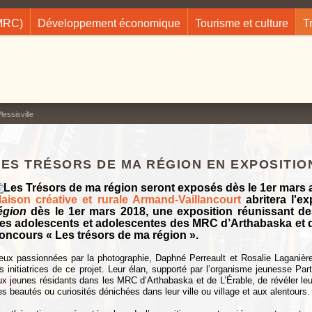
(MRC)
Développement économique
Tourisme et culture
T
essisville
LES TRÉSORS DE MA RÉGION EN EXPOSITION
aison créative et rurale Armand-Vaillancourt
abritera l'e
égion
dès le 1er mars 2018, une exposition réunissant de
es adolescents et adolescentes des MRC d’Arthabaska et d
oncours « Les trésors de ma région ».
eux passionnées par la photographie, Daphné Perreault et Rosalie Laganiè
es initiatrices de ce projet. Leur élan, supporté par l’organisme jeunesse Par
ux jeunes résidants dans les MRC d’Arthabaska et de L’Érable, de révéler leur
es beautés ou curiosités dénichées dans leur ville ou village et aux alentours.