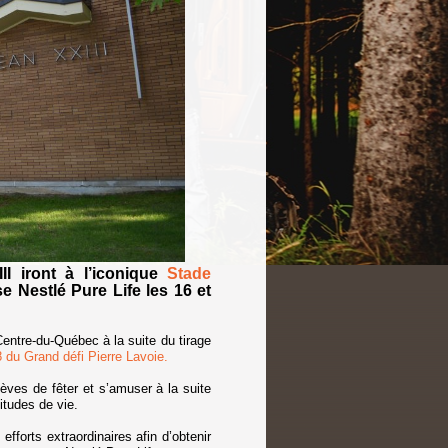
II iront à l’iconique
Stade
 Nestlé Pure Life les 16 et
Centre-du-Québec à la suite du tirage
 du Grand défi Pierre Lavoie.
ves de fêter et s’amuser à la suite
itudes de vie.
fforts extraordinaires afin d’obtenir