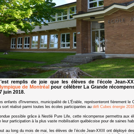
’est remplis de joie que les élèves de l’école Jean-XXI
lympique de Montréal
pour célébrer La Grande récompense
7 juin 2018.
es enfants d'Inverness, municipalité de L'Érable, représenteront fièrement le 
u sort réalisé parmi toutes les écoles participantes au
défi Cubes énergie 2018
endue possible grâce à Nestlé Pure Life, cette récompense permettra aux élè
e leur participation à la plus vaste mobilisation québécoise pour de saines hab
out au long du mois de mai, les élèves de l’école Jean-XXIII ont déployé des e