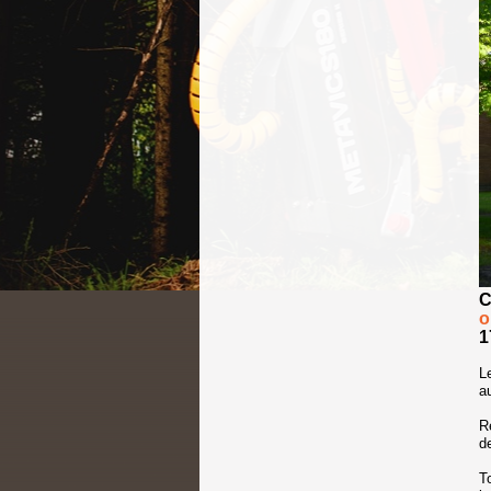
C
o
1
L
a
R
d
T