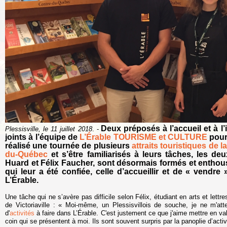
Deux préposés à l’accueil et à l’
Plessisville, le 11 juillet 2018
. -
joints à l’équipe de
L’Érable TOURISME et CULTURE
pour 
réalisé une tournée de plusieurs
attraits touristiques de l
du-Québec
et s’être familiarisés à leurs tâches, les de
Huard et Félix Faucher, sont désormais formés et enthous
qui leur a été confiée, celle d’accueillir et de « vendr
L’Érable.
Une tâche qui ne s’avère pas difficile selon Félix, étudiant en arts et lettre
de Victoriaville : « Moi-même, un Plessisvillois de souche, je ne m'at
d'
activités
à faire dans L’Érable. C'est justement ce que j'aime mettre en v
coin qui se présentent à moi. Ils sont souvent surpris par la panoplie d’activ