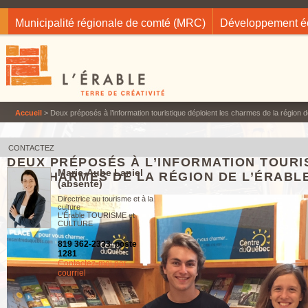
Jump to navigation
Municipalité régionale de comté (MRC)
Développement 
Accueil
> Deux préposés à l’information touristique déploient les charmes de la région d
CONTACTEZ
DEUX PRÉPOSÉS À L’INFORMATION TOURI
Marie-Aube Laniel
LES CHARMES DE LA RÉGION DE L’ÉRABL
(absente)
Directrice au tourisme et à la
culture
L'Érable TOURISME et
CULTURE
819 362-2333, poste
1281
Contactez-moi par
courriel