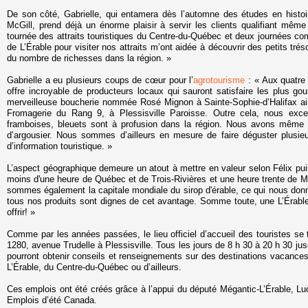
De son côté, Gabrielle, qui entamera dès l’automne des études en histoi
McGill, prend déjà un énorme plaisir à servir les clients qualifiant mêm
tournée des attraits touristiques du Centre-du-Québec et deux journées co
de L’Érable pour visiter nos attraits m’ont aidée à découvrir des petits tr
du nombre de richesses dans la région. »
Gabrielle a eu plusieurs coups de cœur pour l’
agrotourisme
: « Aux quatre 
offre incroyable de producteurs locaux qui sauront satisfaire les plus 
merveilleuse boucherie nommée Rosé Mignon à Sainte-Sophie-d’Halifax ain
Fromagerie du Rang 9, à Plessisville Paroisse. Outre cela, nous excel
framboises, bleuets sont à profusion dans la région. Nous avons même 
d’argousier. Nous sommes d’ailleurs en mesure de faire déguster plusieu
d’information touristique. »
L’aspect géographique demeure un atout à mettre en valeur selon Félix puisq
moins d'une heure de Québec et de Trois-Rivières et une heure trente de Mo
sommes également la capitale mondiale du sirop d'érable, ce qui nous donne 
tous nos produits sont dignes de cet avantage. Somme toute, une L’Érable
offrir! »
Comme par les années passées, le lieu officiel d’accueil des touristes se
1280, avenue Trudelle à Plessisville. Tous les jours de 8 h 30 à 20 h 30 jus
pourront obtenir conseils et renseignements sur des destinations vacances
L’Érable, du Centre-du-Québec ou d’ailleurs.
Ces emplois ont été créés grâce à l’appui du député Mégantic-L’Érable, L
Emplois d’été Canada.