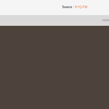
Source :
KYQ-FM
©2026