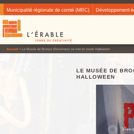
Jump to navigation
Municipalité régionale de comté (MRC)
Développement 
Accueil
> Le Musée de Bronze d’Inverness se met en mode Halloween
LE MUSÉE DE BRO
HALLOWEEN