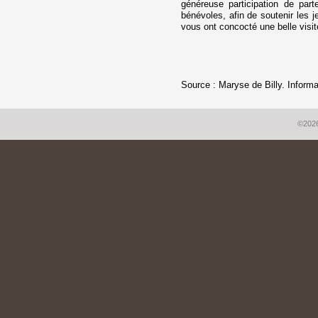
généreuse participation de part
bénévoles, afin de soutenir les 
vous ont concocté une belle visit
Source : Maryse de Billy. Informat
©2026