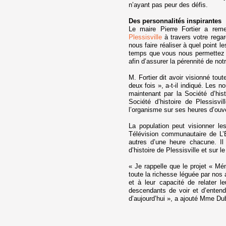
n’ayant pas peur des défis.
Des personnalités inspirantes
Le maire Pierre Fortier a reme
Plessisville
à travers votre regar
nous faire réaliser à quel point l
temps que vous nous permettez d
afin d’assurer la pérennité de n
M. Fortier dit avoir visionné tou
deux fois », a-t-il indiqué. Les 
maintenant par la Société d’his
Société d’histoire de Plessisvi
l’organisme sur ses heures d’ouve
La population peut visionner l
Télévision communautaire de L’
autres d’une heure chacune. Il
d’histoire de Plessisville et sur l
« Je rappelle que le projet « Mé
toute la richesse léguée par nos 
et à leur capacité de relater l
descendants de voir et d’entend
d’aujourd’hui », a ajouté Mme Du