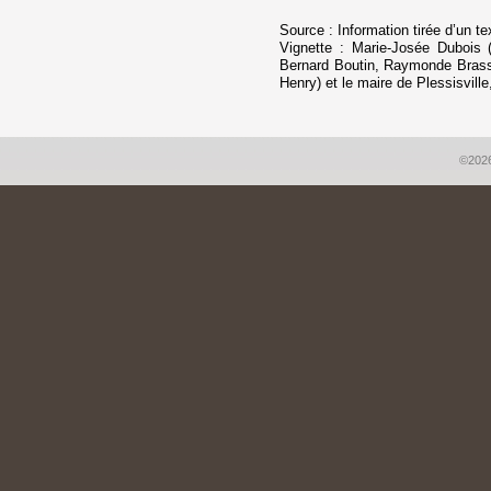
Source : Information tirée d’un t
Vignette : Marie-Josée Dubois (p
Bernard Boutin, Raymonde Brassa
Henry) et le maire de Plessisville
©2026