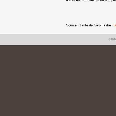
Source : Texte de Carol Isabel,
l
©2026