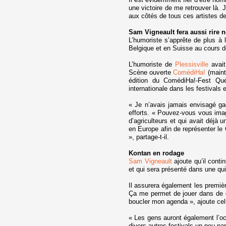
une victoire de me retrouver là. 
aux côtés de tous ces artistes de 
Sam Vigneault fera aussi rire 
L’humoriste s’apprête de plus à 
Belgique et en Suisse au cours d
L’humoriste de
Plessisville
avait
Scène ouverte
ComédiHa!
(maint
édition du ComédiHa!-Fest Qué
internationale dans les festivals
« Je n’avais jamais envisagé gag
efforts. « Pouvez-vous vous imagin
d’agriculteurs et qui avait déjà
en Europe afin de représenter le
», partage-t-il.
Kontan en rodage
Sam Vigneault
ajoute qu’il conti
et qui sera présenté dans une qu
Il assurera également les premiè
Ça me permet de jouer dans de g
boucler mon agenda », ajoute celu
« Les gens auront également l’oc
divers autres festivals un peu pa