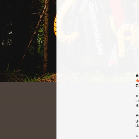
A
d
C
«
l
B
P
g
d
«