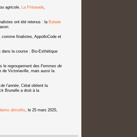
ou agricole
,
La Pintarade
,
nalistes ont été retenus : la
Balade
eason.
 comme finalistes, AppolloCode et
 dans la course : Bio-Esthétique
ans le regroupement des
Femmes de
de Victoriaville, mais aussi la
 de l’année
, Cétal obtient la
k Brunelle a droit à la
daires dévoilés
,
le 25 mars 2025,