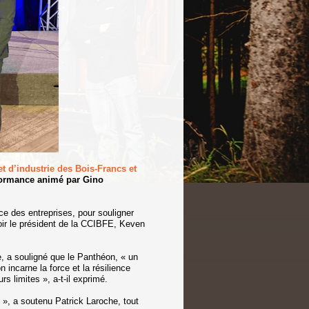
 d’industrie des Bois-Francs et
formance animé par Gino
ce des entreprises, pour souligner
aloir le président de la CCIBFE, Keven
, a souligné que le Panthéon, « un
 incarne la force et la résilience
s limites », a-t-il exprimé.
n », a soutenu Patrick Laroche, tout