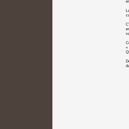
e
L
c
C
e
v
C
«
Q
D
d