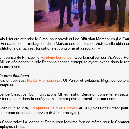
ais il faudra attendre le 2 mai pour savoir qui de Diffusion Momentum (Le Car
a Fondation de l’Ermitage ou de la Maison des familles de Victoriaville obtiendr
nstitutions caritatives, fondations et conglomérat associatif ».
'entreprise de Princeville
Fonderie Lemoltech
a eu le meilleur sur VicWest, Po
ML en décrochant le prix Reconnaissance entreprise ayant investi dans le 
es employés.
’autres finalistes
rois entreprises,
Nantel Promotionnel
, O! Panier et Solutions Migra convoitent 
ntreprise.
gence Créactive, Communications MF et Tristan Bergeron conseiller en sécurit
e font la lutte dans la catégorie Microentreprise et travailleur autonome.
uger BC Sécurité,
Compresseurs d’Air Express
et SHQ Solutions luttent pour 
ommerce de détail et service (6 à 20 employés),
a Coopérative La Manne et Restaurant Maxime font de même pour le Commerce
mployés et plus.