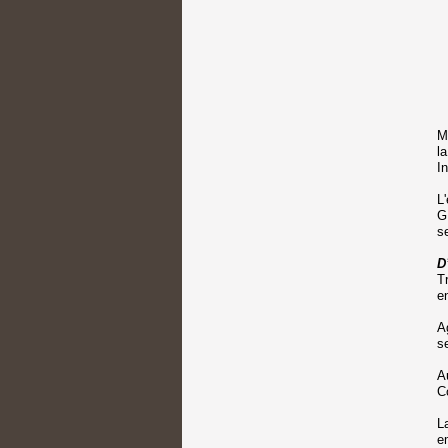
M
l
I
L
G
s
D
T
e
A
s
A
C
L
e