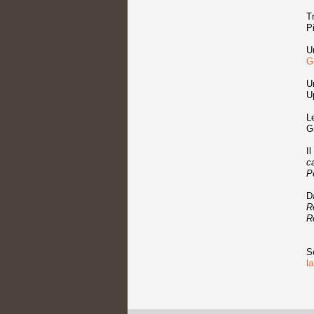
T
Pi
U
G
U
U
L
G
I
ca
P
D
R
R
S
l