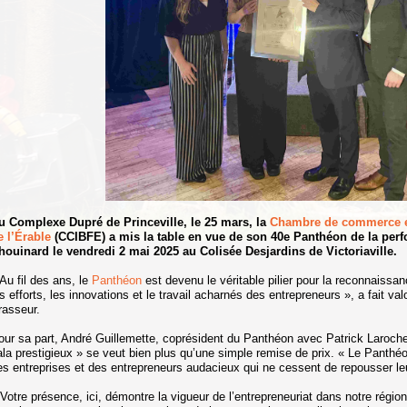
u Complexe Dupré de Princeville, le 25 mars, la
Chambre de commerce et
e l’Érable
(CCIBFE) a mis la table en vue de son 40e Panthéon de la per
houinard le vendredi 2 mai 2025 au Colisée Desjardins de Victoriaville.
 Au fil des ans, le
Panthéon
est devenu le véritable pilier pour la reconnaissan
es efforts, les innovations et le travail acharnés des entrepreneurs », a fait v
rasseur.
our sa part, André Guillemette, coprésident du Panthéon avec Patrick Laroche
ala prestigieux » se veut bien plus qu’une simple remise de prix. « Le Panthéon
es entreprises et des entrepreneurs audacieux qui ne cessent de repousser leur
 Votre présence, ici, démontre la vigueur de l’entrepreneuriat dans notre régio