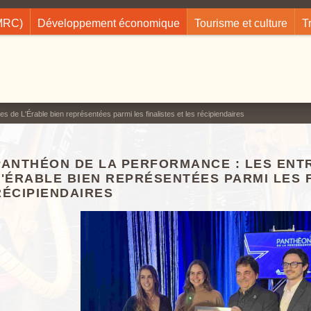
(MRC)
Développement économique
Tourisme et culture
T
s de L'Érable bien représentées parmi les finalistes et les récipiendaires
PANTHÉON DE LA PERFORMANCE : LES ENT
L'ÉRABLE BIEN REPRÉSENTÉES PARMI LES F
RÉCIPIENDAIRES