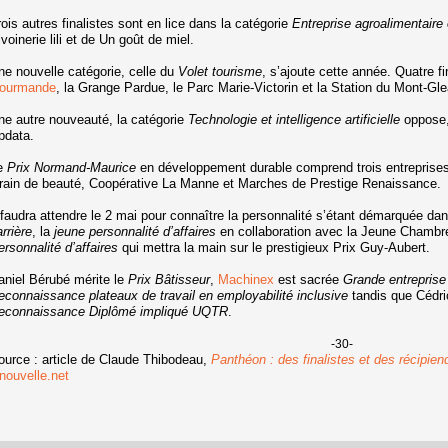
rois autres finalistes sont en lice dans la catégorie
Entreprise agroalimentaire 
voinerie lili et de Un goût de miel.
ne nouvelle catégorie, celle du
Volet tourisme
, s’ajoute cette année. Quatre fi
ourmande
, la Grange Pardue, le Parc Marie-Victorin et la Station du Mont-Gl
ne autre nouveauté, la catégorie
Technologie et intelligence artificielle
oppose,
pdata.
e
Prix Normand-Maurice
en développement durable comprend trois entreprises
rain de beauté, Coopérative La Manne et Marches de Prestige Renaissance.
l faudra attendre le 2 mai pour connaître la personnalité s’étant démarquée d
rrière
, la
jeune personnalité d’affaires
en collaboration avec la Jeune Chambre 
ersonnalité d’affaires
qui mettra la main sur le prestigieux Prix Guy-Aubert.
aniel Bérubé mérite le
Prix Bâtisseur
,
Machinex
est sacrée
Grande entreprise
econnaissance plateaux de travail en employabilité inclusive
tandis que Cédric
econnaissance Diplômé impliqué UQTR
.
-30-
ource : article de Claude Thibodeau,
Panthéon : des finalistes et des récipien
anouvelle.net