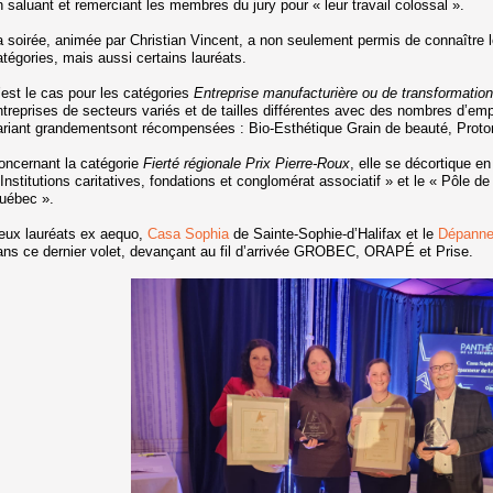
n saluant et remerciant les membres du jury pour « leur travail colossal ».
a soirée, animée par Christian Vincent, a non seulement permis de connaître l
atégories, mais aussi certains lauréats.
’est le cas pour les catégories
Entreprise manufacturière ou de transformation 
ntreprises de secteurs variés et de tailles différentes avec des nombres d’empl
ariant grandementsont récompensées : Bio-Esthétique Grain de beauté, Pro
oncernant la catégorie
Fierté régionale Prix Pierre-Roux
, elle se décortique e
 Institutions caritatives, fondations et conglomérat associatif » et le « Pôle d
uébec ».
eux lauréats ex aequo,
Casa Sophia
de Sainte-Sophie-d’Halifax et le
Dépanne
ans ce dernier volet, devançant au fil d’arrivée GROBEC, ORAPÉ et Prise.