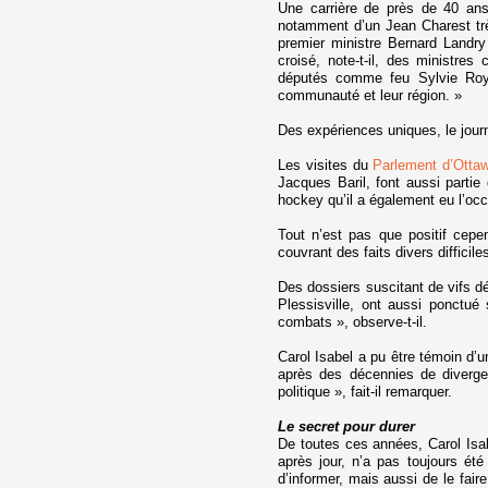
Une carrière de près de 40 ans
notamment d’un Jean Charest tr
premier ministre Bernard Landry 
croisé, note-t-il, des ministr
députés comme feu Sylvie Roy,
communauté et leur région. »
Des expériences uniques, le journ
Les visites du
Parlement d’Otta
Jacques Baril, font aussi parti
hockey qu’il a également eu l’occ
Tout n’est pas que positif cep
couvrant des faits divers difficil
Des dossiers suscitant de vifs d
Plessisville, ont aussi ponctué
combats », observe-t-il.
Carol Isabel a pu être témoin d’u
après des décennies de divergen
politique », fait-il remarquer.
Le secret pour durer
De toutes ces années, Carol Isa
après jour, n’a pas toujours ét
d’informer, mais aussi de le fai