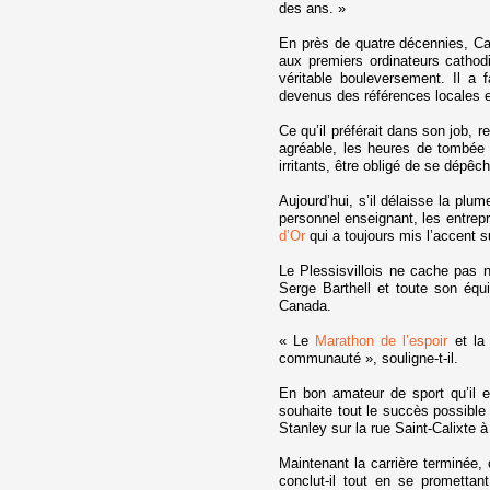
des ans. »
En près de quatre décennies, Caro
aux premiers ordinateurs cathodi
véritable bouleversement. Il a 
devenus des références locales 
Ce qu’il préférait dans son job, re
agréable, les heures de tombée 
irritants, être obligé de se dépêc
Aujourd’hui, s’il délaisse la plum
personnel enseignant, les entrepr
d’Or
qui a toujours mis l’accent s
Le Plessisvillois ne cache pas n
Serge Barthell et toute son éq
Canada.
« Le
Marathon de l’espoir
et l
communauté », souligne-t-il.
En bon amateur de sport qu’il e
souhaite tout le succès possible 
Stanley sur la rue Saint-Calixte à 
Maintenant la carrière terminée
conclut-il tout en se promettan