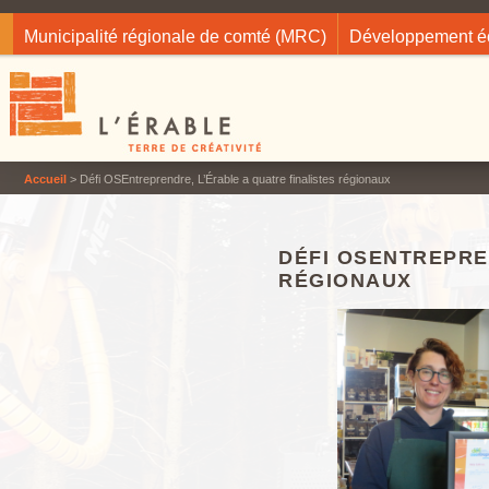
Jump to navigation
Municipalité régionale de comté (MRC)
Développement 
Accueil
> Défi OSEntreprendre, L’Érable a quatre finalistes régionaux
DÉFI OSENTREPRE
RÉGIONAUX