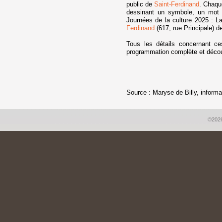
public de
Saint-Ferdinand
. Chaqu
dessinant un symbole, un mot 
Journées de la culture 2025 : La
Ferdinand
(617, rue Principale) d
Tous les détails concernant ce
programmation complète et découvr
Source : Maryse de Billy, informat
©2026