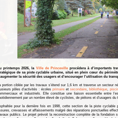
u printemps 2026, la
Ville de Princeville
procédera à d’importants tra
tratégique de sa piste cyclable urbaine, situé en plein cœur du périmèt
’augmenter la sécurité des usagers et d’encourager l’utilisation du transp
a portion ciblée par les travaux s’étend sur 1,6 km et traverse un secteur né
lusieurs pôles d’activités : écoles
primaire
et
secondaire
,
bibliothèque
,
pisci
ommerciaux et industriels. Elle constitue une liaison essentielle entre l’e
uotidiennement par un nombre élevé de cyclistes, de piétons et d’usagers du tr
sphaltée pour la dernière fois en 1998, cette section de la piste cyclable
issures, crevasses et affaissements malgré des réparations ponctuelles effe
ravaux publics. Le projet prévoit la reconstruction complète de la fondation