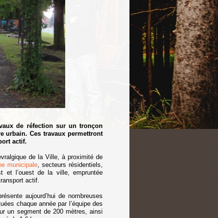
vaux de réfection sur un tronçon
re urbain. Ces travaux permettront
ort actif.
vralgique de la Ville, à proximité de
ne municipale
, secteurs résidentiels,
st et l’ouest de la ville, empruntée
ansport actif.
 présente aujourd’hui de nombreuses
ctuées chaque année par l’équipe des
 sur un segment de 200 mètres, ainsi