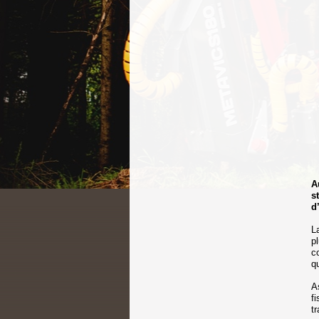
A
s
d
L
p
c
q
A
f
t