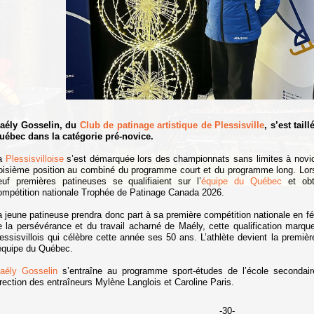
aély Gosselin, du
Club de patinage artistique de Plessisville
, s’est tai
uébec dans la catégorie pré-novice.
a
Plessisvilloise
s’est démarquée lors des championnats sans limites à novi
roisième position au combiné du programme court et du programme long. Lor
euf premières patineuses se qualifiaient sur l’
équipe du Québec
et obt
ompétition nationale Trophée de Patinage Canada 2026.
a jeune patineuse prendra donc part à sa première compétition nationale en fé
e la persévérance et du travail acharné de Maély, cette qualification marqu
lessisvillois qui célèbre cette année ses 50 ans. L’athlète devient la premièr
’équipe du Québec.
aély Gosselin
s’entraîne au programme sport-études de l’école secondaire
irection des entraîneurs Mylène Langlois et Caroline Paris.
-30-