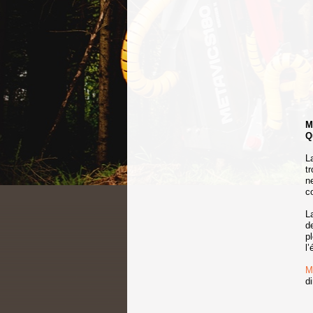
M
Q
L
t
n
c
L
d
p
l
M
d