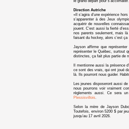
le grand départ pour s’acclimater.
Direction Autriche
«Il s’agira d’une expérience hor
s’apparenter à des Jeux olympiq
acquérir de nouvelles connaissa
jouent. C’est aussi la fierté d’e
nos parents seulement, mais là 
faisant du hockey, alors c’est ça
Jayson affirme que représenter 
représenter le Québec, surtout q
distinctes, ça fait plus partie de no
Il mentionne aussi la présence d
ce sont des vrais, qui ont joué 
là. Ils pourront nous guider. Habi
Les jeunes disposeront aussi de tr
nous pourrons voir vraiment com
règlements aussi. Ce sera un 
Plessisvillois
.
Selon la mère de Jayson Dubois
Toutefois, environ 5200 $ par jeu
jusqu’au 17 avril 2026.