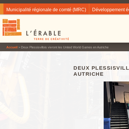
Jump to navigation
Municipalité régionale de comté (MRC)
Développement 
Accueil
> Deux Plessisvillois vivront les United World Games en Autriche
DEUX PLESSISVIL
AUTRICHE