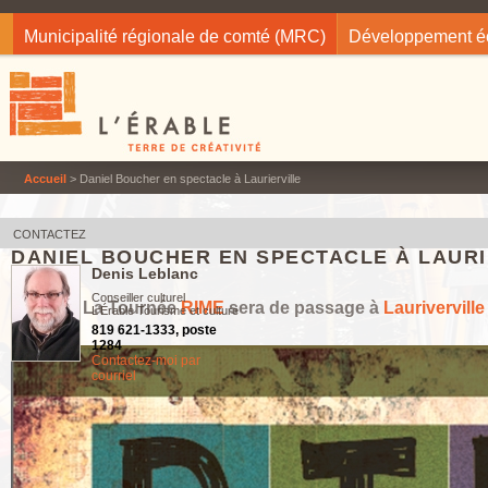
Jump to navigation
Municipalité régionale de comté (MRC)
Développement 
Accueil
> Daniel Boucher en spectacle à Laurierville
CONTACTEZ
DANIEL BOUCHER EN SPECTACLE À LAURI
Denis Leblanc
Conseiller culturel
La Tournée
RIME
sera de passage à
Lauriverville
L'Érable Tourisme et culture
819 621-1333, poste
1284
Contactez-moi par
courriel