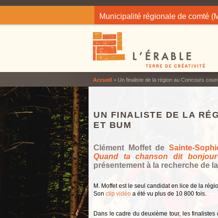
Jump to navigation
Municipalité régionale de comté 
Accueil
> Un finaliste de la région au Concours coun
UN FINALISTE DE LA R
ET BUM
Clément Moffet de
Sainte-Sophie
Quand ta chanson dit bonjou
présentement à la recherche de l
M. Moffet est le seul candidat en lice de la r
Son
clip vidéo
a été vu plus de 10 800 fois.
Dans le cadre du deuxième tour, les finalistes