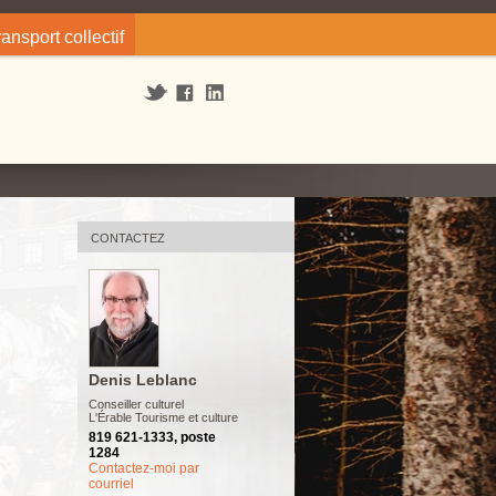
ransport collectif
CONTACTEZ
Denis Leblanc
Conseiller culturel
L'Érable Tourisme et culture
819 621-1333, poste
1284
Contactez-moi par
courriel