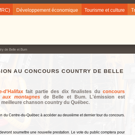
(MRC)
Développement économique
Tourisme et culture
T
try de Belle et Bum
ÉGION AU CONCOURS COUNTRY DE BELLE
-d'Halifax
fait partie des dix finalistes du
concours
r aux montagnes
de Belle et Bum. L'émission est
a meilleure chanson country du Québec.
égion du Centre-du-Québec à accéder au deuxième et dernier tour du concours.
 devront soumettre une nouvelle prestation. Le vote du public comptera pour