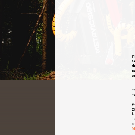
P
e
d
c
e
«
e
e
P
t
à
l
e
M