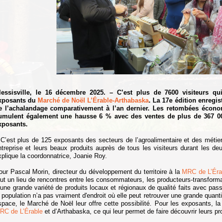
lessisville, le 16 décembre 2025. – C’est plus de 7600 visiteurs q
xposants du
Marché de Noël L’Érable-Arthabaska
. La 17e édition enregi
e l’achalandage comparativement à l’an dernier. Les retombées économ
umulent également une hausse 6 % avec des ventes de plus de 367 00
xposants.
 C’est plus de 125 exposants des secteurs de l’agroalimentaire et des métiers
ntreprise et leurs beaux produits auprès de tous les visiteurs durant les 
xplique la coordonnatrice, Joanie Roy.
our Pascal Morin, directeur du développement du territoire à la
MRC de L’Éra
out un lieu de rencontres entre les consommateurs, les producteurs-transforma
 une grande variété de produits locaux et régionaux de qualité faits avec pass
a population n’a pas vraiment d'endroit où elle peut retrouver une grande qua
space, le Marché de Noël leur offre cette possibilité. Pour les exposants, la
RC de L’Érable
et d’Arthabaska, ce qui leur permet de faire découvrir leurs pr