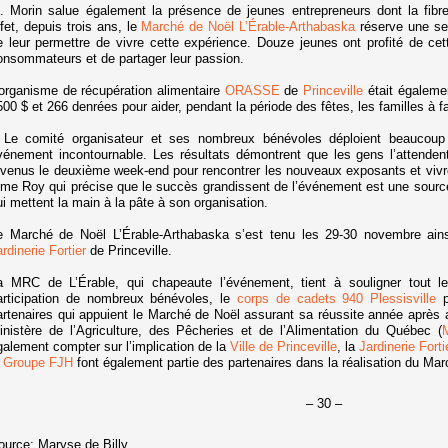
. Morin salue également la présence de jeunes entrepreneurs dont la fibr
ffet, depuis trois ans, le
Marché de Noël L’Érable-Arthabaska
réserve une sec
e leur permettre de vivre cette expérience. Douze jeunes ont profité de cet
onsommateurs et de partager leur passion.
’organisme de récupération alimentaire
ORASSE
de
Princeville
était égalemen
500 $ et 266 denrées pour aider, pendant la période des fêtes, les familles à f
 Le comité organisateur et ses nombreux bénévoles déploient beaucoup 
vénement incontournable. Les résultats démontrent que les gens l’attenden
evenus le deuxième week-end pour rencontrer les nouveaux exposants et vivre
me Roy qui précise que le succès grandissent de l’événement est une source 
ui mettent la main à la pâte à son organisation.
e Marché de Noël L’Érable-Arthabaska s’est tenu les 29-30 novembre ain
rdinerie Fortier
de Princeville.
a MRC de L’Érable, qui chapeaute l’événement, tient à souligner tout le 
articipation de nombreux bénévoles, le
corps de cadets 940 Plessisville
p
artenaires qui appuient le Marché de Noël assurant sa réussite année après a
inistère de l’Agriculture, des Pêcheries et de l’Alimentation du Québec (
galement compter sur l’implication de la
Ville de Princeville
, la
Jardinerie Forti
e
Groupe FJH
font également partie des partenaires dans la réalisation du Ma
– 30 –
ource:
Maryse de Billy