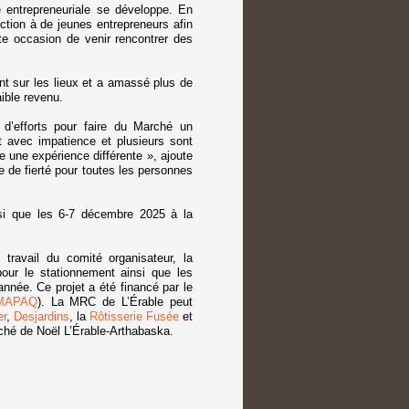
e entrepreneuriale se développe. En
tion à de jeunes entrepreneurs afin
te occasion de venir rencontrer des
t sur les lieux et a amassé plus de
aible revenu.
d’efforts pour faire du Marché un
t avec impatience et plusieurs sont
 une expérience différente », ajoute
de fierté pour toutes les personnes
si que les 6-7 décembre 2025 à la
travail du comité organisateur, la
our le stationnement ainsi que les
nnée. Ce projet a été financé par le
MAPAQ
). La MRC de L’Érable peut
er
,
Desjardins
, la
Rôtisserie Fusée
et
rché de Noël L’Érable-Arthabaska.