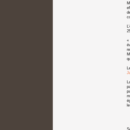
M
e
d
c
L
2
«
é
r
M
q
L
Ja
L
p
p
m
é
l
S