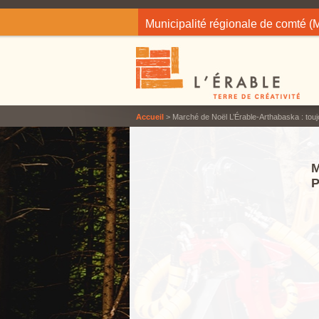
Jump to navigation
Municipalité régionale de comté 
Accueil
> Marché de Noël L’Érable-Arthabaska : touj