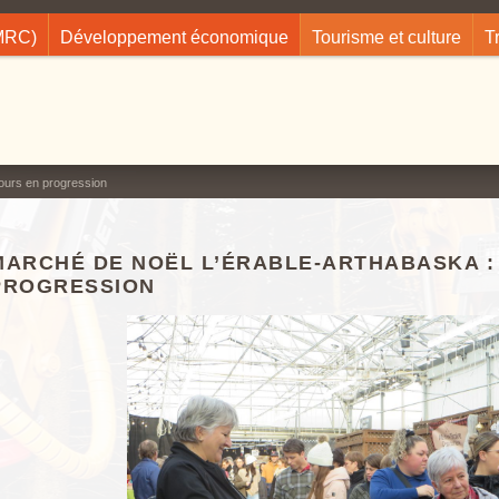
(MRC)
Développement économique
Tourisme et culture
T
ours en progression
MARCHÉ DE NOËL L’ÉRABLE-ARTHABASKA :
PROGRESSION