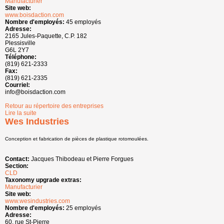
Manufacturier
Site web:
www.boisdaction.com
Nombre d'employés:
45 employés
Adresse:
2165 Jules-Paquette, C.P. 182
Plessisville
G6L 2Y7
Téléphone:
(819) 621-2333
Fax:
(819) 621-2335
Courriel:
info@boisdaction.com
Retour au répertoire des entreprises
Lire la suite
de Boisdaction inc.
Wes Industries
Conception et fabrication de pièces de plastique rotomoulées.
Contact:
Jacques Thibodeau et Pierre Forgues
Section:
CLD
Taxonomy upgrade extras:
Manufacturier
Site web:
www.wesindustries.com
Nombre d'employés:
25 employés
Adresse:
60, rue St-Pierre