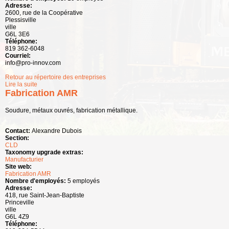
Adresse:
2600, rue de la Coopérative
Plessisville
ville
G6L 3E6
Téléphone:
819 362-6048
Courriel:
info@pro-innov.com
Retour au répertoire des entreprises
Lire la suite
de Pro-Innov
Fabrication AMR
Soudure, métaux ouvrés, fabrication métallique.
Contact:
Alexandre Dubois
Section:
CLD
Taxonomy upgrade extras:
Manufacturier
Site web:
Fabrication AMR
Nombre d'employés:
5 employés
Adresse:
418, rue Saint-Jean-Baptiste
Princeville
ville
G6L 4Z9
Téléphone: