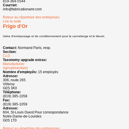
819-364-5544
Courriel:
info@fabricationamr.com
Retour au répertoire des entreprises
Lire la suite
de Fabrication AMR
Frigo d'Or
Usine d'entreposage et de conditionnement pour la canneberge et le bleuet.
Contact:
Normand Paris, resp.
Section:
CLD
Taxonomy upgrade extras:
Manufacturier
Agroalimentaire
Nombre d'employés:
15 employés
Adresse:
306, route 265
Villeroy
G0S 3K0
Téléphone:
(819) 385-1058
Fax:
(819) 385-1059
Adresse:
604, St-Louis Ouest Pour correspondance
Notre-Dame-de-Lourdes
G0S 1T0
Retour au répertoire des entreprises