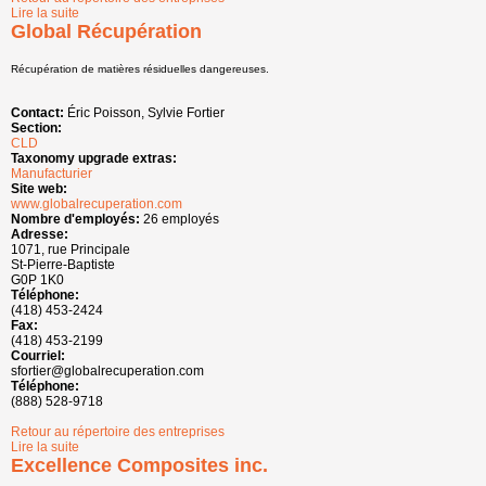
Lire la suite
de Frigo d'Or
Global Récupération
Récupération de matières résiduelles dangereuses.
Contact:
Éric Poisson, Sylvie Fortier
Section:
CLD
Taxonomy upgrade extras:
Manufacturier
Site web:
www.globalrecuperation.com
Nombre d'employés:
26 employés
Adresse:
1071, rue Principale
St-Pierre-Baptiste
G0P 1K0
Téléphone:
(418) 453-2424
Fax:
(418) 453-2199
Courriel:
sfortier@globalrecuperation.com
Téléphone:
(888) 528-9718
Retour au répertoire des entreprises
Lire la suite
de Global Récupération
Excellence Composites inc.