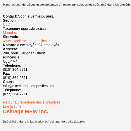
Manufacturier de pièces et composantes en matériaux composites spécialisé dans les procédés d
Contact:
Sophie Lemieux, prés.
Section:
CLD
Taxonomy upgrade extras:
Manufacturier
Site web:
www.excellencecomposites.com
Nombre d'employés:
37 employés
Adresse:
200, boul. Carignan Ouest
Princeville
G6L 4M4
Téléphone:
(819) 364-2711
Fax:
(819) 364-2811
Courriel:
info@excellencecomposites.com
Téléphone:
(877) 364-2711
Retour au répertoire des entreprises
Lire la suite
de Excellence Composites inc.
Usinage MEW inc.
Spécialisée dans la fabrication et l'usinage de petits gabarits.