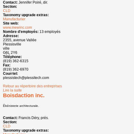
Contact:
Jennifer Poiré, dir.
Section:
CLD
Taxonomy upgrade extras:
Manufacturier
Site web:
www.mewinc.com
Nombre d'employés:
13 employés
Adresse:
2355, avenue Vallée
Plessisville
ville
G6L 2Y6
Téléphone:
(819) 362-6315
Fax:
(819) 362-6970
Courriel:
plessistech@plessitech.com
Retour au répertoire des entreprises
Lire la suite
de Usinage MEW inc.
Boisdaction inc.
Ébénisterie architecturale.
Contact:
Francis Déry, prés.
Section:
CLD
Taxonomy upgrade extras: