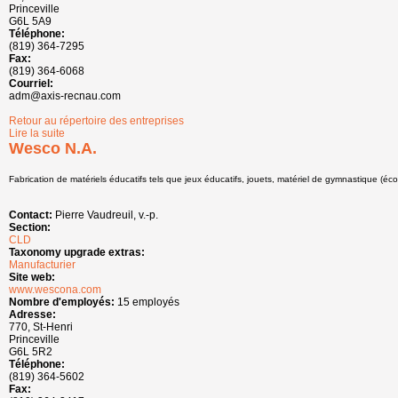
Princeville
G6L 5A9
Téléphone:
(819) 364-7295
Fax:
(819) 364-6068
Courriel:
adm@axis-recnau.com
Retour au répertoire des entreprises
Lire la suite
de Wes Industries
Wesco N.A.
Fabrication de matériels éducatifs tels que jeux éducatifs, jouets, matériel de gymnastique (éco
Contact:
Pierre Vaudreuil, v.-p.
Section:
CLD
Taxonomy upgrade extras:
Manufacturier
Site web:
www.wescona.com
Nombre d'employés:
15 employés
Adresse:
770, St-Henri
Princeville
G6L 5R2
Téléphone:
(819) 364-5602
Fax: