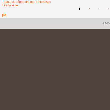
Retour au répertoire des entreprises
Lire la suite
de Groupe S.G. inc.
1
2
3
4
Pages
©2026