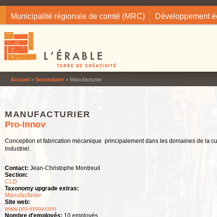
Jump to navigation
Municipalité régionale de comté (MRC)
Développement 
Accueil
>
Secondaire
> Manufacturier
MANUFACTURIER
Pro-Innov
Conception et fabrication mécanique principalement dans les domaines de la cult
industriel.
Contact:
Jean-Christophe Montreuil
Section:
CLD
Taxonomy upgrade extras:
Manufacturier
Site web:
www.pro-innov.com
Nombre d'employés:
10 employés