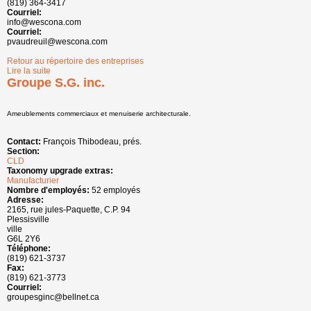
(819) 364-3417
Courriel:
info@wescona.com
Courriel:
pvaudreuil@wescona.com
Retour au répertoire des entreprises
Lire la suite
de Wesco N.A.
Groupe S.G. inc.
Ameublements commerciaux et menuiserie architecturale.
Contact:
François Thibodeau, prés.
Section:
CLD
Taxonomy upgrade extras:
Manufacturier
Nombre d'employés:
52 employés
Adresse:
2165, rue jules-Paquette, C.P. 94
Plessisville
ville
G6L 2Y6
Téléphone:
(819) 621-3737
Fax:
(819) 621-3773
Courriel:
groupesginc@bellnet.ca