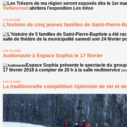
Vaillancourt
abritera l'exposition
Les tréso
Lire la suite
de Les trésors de ma région en exposition à Plessisville
L’histoire de cinq jeunes familles de Saint-Pierre-B
salle de théâtre de la municipalité samedi soir 24 février p
Lire la suite
de L’histoire de cinq jeunes familles de Saint-Pierre-Baptiste raconté
Audionaute à Espace Sophia le 17 février
Espace Sophia présente le spectacle du group
17 février 2018 à compter de 20 h à la salle multiservice
(an
Lire la suite
de Audionaute à Espace Sophia le 17 février
La traditionnelle compétition Optimiste de ski et d