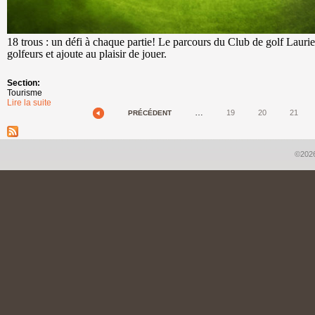
18 trous : un défi à chaque partie! Le parcours du Club de golf Laurier
golfeurs et ajoute au plaisir de jouer.
Section:
Tourisme
Lire la suite
de Golf Laurier
…
19
20
21
PRÉCÉDENT
Pages
©2026