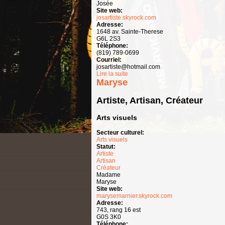
Josée
Site web:
josartiste.skyrock.com
Adresse:
1648 av. Sainte-Therese
G6L 2S3
Téléphone:
(819) 789-0699
Courriel:
josartiste@hotmail.com
Lire la suite
de Josée
Maryse
Artiste, Artisan, Créateur
Arts visuels
Secteur culturel:
Arts visuels
Statut:
Artiste
Artisan
Créateur
Madame
Maryse
Site web:
marysemarnier.skyrock.com
Adresse:
743, rang 16 est
G0S 3K0
Téléphone: