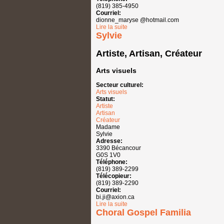
(819) 385-4950
Courriel:
dionne_maryse @hotmail.com
Lire la suite
de Maryse
Sylvie
Artiste, Artisan, Créateur
Arts visuels
Secteur culturel:
Arts visuels
Statut:
Artiste
Artisan
Créateur
Madame
Sylvie
Adresse:
3390 Bécancour
G0S 1V0
Téléphone:
(819) 389-2299
Télécopieur:
(819) 389-2290
Courriel:
bi.ji@axion.ca
Lire la suite
de Sylvie
Choral Gospel Familia