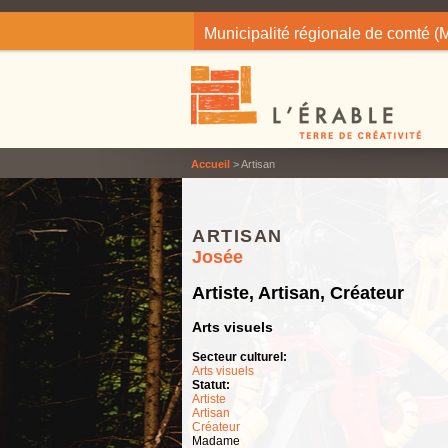
Jump to navigation
Municipalité régionale de comté 
Accueil
> Artisan
ARTISAN
Josée
Artiste, Artisan, Créateur
Arts visuels
Secteur culturel:
Arts visuels
Statut:
Artiste
Artisan
Créateur
Madame