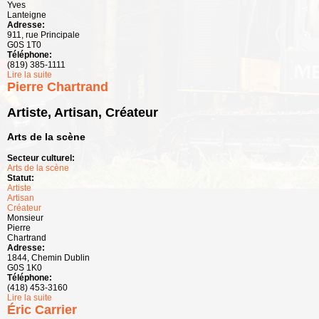
Yves
Lanteigne
Adresse:
911, rue Principale
G0S 1T0
Téléphone:
(819) 385-1111
Lire la suite
de Chœur d'Église de Notre-Dame-de-Lourdes
Pierre Chartrand
Artiste, Artisan, Créateur
Arts de la scène
Secteur culturel:
Arts de la scène
Statut:
Artiste
Artisan
Créateur
Monsieur
Pierre
Chartrand
Adresse:
1844, Chemin Dublin
G0S 1K0
Téléphone:
(418) 453-3160
Lire la suite
de Pierre Chartrand
Éric Carrier