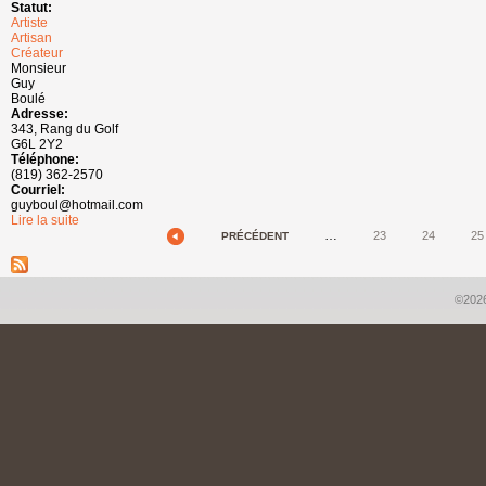
Statut:
Artiste
Artisan
Créateur
Monsieur
Guy
Boulé
Adresse:
343, Rang du Golf
G6L 2Y2
Téléphone:
(819) 362-2570
Courriel:
guyboul@hotmail.com
Lire la suite
de Guy Boulé
…
23
24
25
PRÉCÉDENT
Pages
©2026