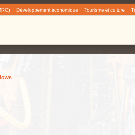
(MRC)
Développement économique
Tourisme et culture
T
llows