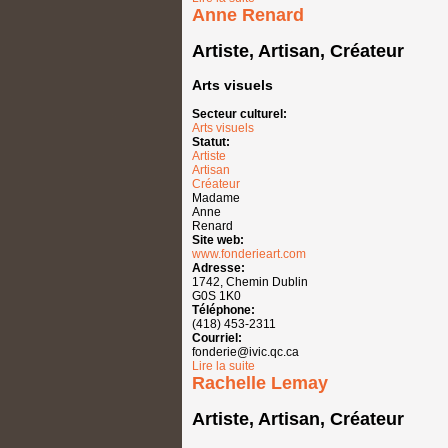
Anne Renard
Artiste, Artisan, Créateur
Arts visuels
Secteur culturel:
Arts visuels
Statut:
Artiste
Artisan
Créateur
Madame
Anne
Renard
Site web:
www.fonderieart.com
Adresse:
1742, Chemin Dublin
G0S 1K0
Téléphone:
(418) 453-2311
Courriel:
fonderie@ivic.qc.ca
Lire la suite
de Anne Renard
Rachelle Lemay
Artiste, Artisan, Créateur