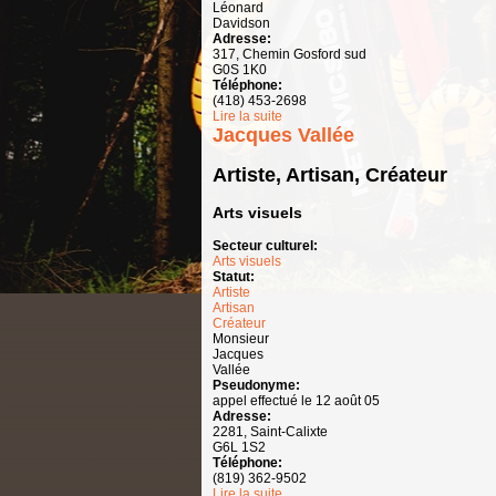
Léonard
Davidson
Adresse:
317, Chemin Gosford sud
G0S 1K0
Téléphone:
(418) 453-2698
Lire la suite
de Independent Order of Odd Fello
Jacques Vallée
Artiste, Artisan, Créateur
Arts visuels
Secteur culturel:
Arts visuels
Statut:
Artiste
Artisan
Créateur
Monsieur
Jacques
Vallée
Pseudonyme:
appel effectué le 12 août 05
Adresse:
2281, Saint-Calixte
G6L 1S2
Téléphone:
(819) 362-9502
Lire la suite
de Jacques Vallée